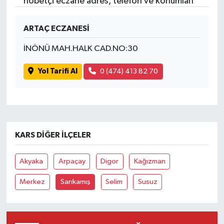
nöbetçi eczane adres, telefon ve konumları
ARTAÇ ECZANESİ
İNÖNÜ MAH.HALK CAD.NO:30
Yol Tarifi Al
0 (474) 413 82 70
KARS DIĞER İLÇELER
Akyaka
Arpaçay
Digor
Kağızman
Merkez
Sarıkamış
Selim
Susuz