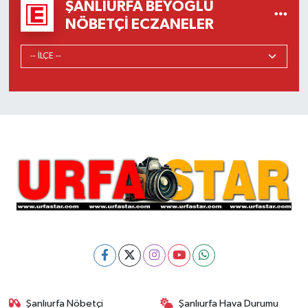
ŞANLIURFA BEYOĞLU
NÖBETÇI ECZANELER
Şanlıurfa Nöbetçi
Şanlıurfa Hava Durumu