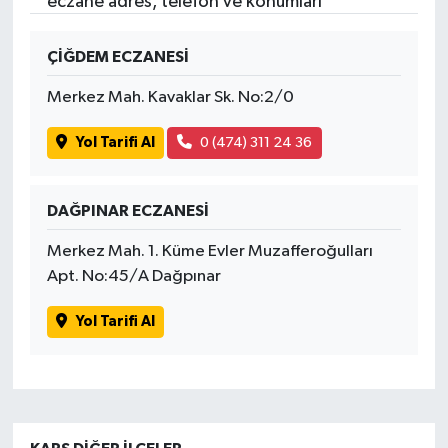
eczane adres, telefon ve konumları
ÇİĞDEM ECZANESİ
Merkez Mah. Kavaklar Sk. No:2/0
Yol Tarifi Al
0 (474) 311 24 36
DAĞPINAR ECZANESİ
Merkez Mah. 1. Küme Evler Muzafferoğulları
Apt. No:45/A Dağpınar
Yol Tarifi Al