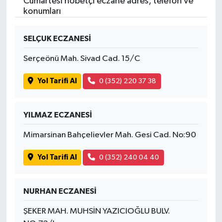
Cumartesi nöbetçi eczane adres, telefon ve
konumları
SELÇUK ECZANESİ
Serçeönü Mah. Sivad Cad. 15/C
Yol Tarifi Al
0 (352) 220 37 38
YILMAZ ECZANESİ
Mimarsinan Bahçelievler Mah. Gesi Cad. No:90
Yol Tarifi Al
0 (352) 240 04 40
NURHAN ECZANESİ
ŞEKER MAH. MUHSİN YAZICIOĞLU BULV.