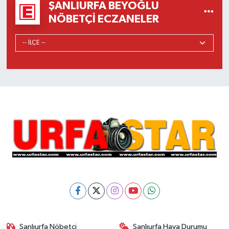
ŞANLIURFA BEYOĞLU
NÖBETÇI ECZANELER
Şanlıurfa Nöbetçi
Şanlıurfa Hava Durumu