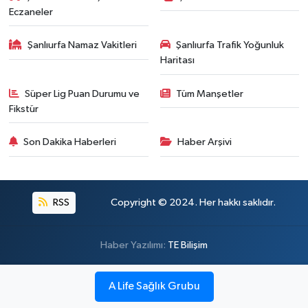
Eczaneler
Şanlıurfa Namaz Vakitleri
Şanlıurfa Trafik Yoğunluk
Haritası
Süper Lig Puan Durumu ve
Tüm Manşetler
Fikstür
Son Dakika Haberleri
Haber Arşivi
RSS
Copyright © 2024. Her hakkı saklıdır.
Haber Yazılımı:
TE Bilişim
A Life Sağlık Grubu