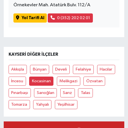
Örnekevler Mah. Atatürk Bulv. 112/A
Yol Tarifi Al
0 (352) 202 02 01
KAYSERI DIĞER İLÇELER
Akkışla
Bünyan
Develi
Felahiye
Hacılar
İncesu
Kocasinan
Melikgazi
Özvatan
Pınarbaşı
Sarıoğlan
Sarız
Talas
Tomarza
Yahyalı
Yeşilhisar