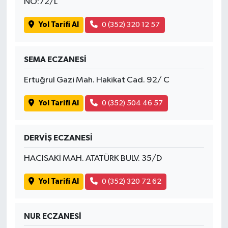
NO:72/L
Yol Tarifi Al
0 (352) 320 12 57
SEMA ECZANESİ
Ertuğrul Gazi Mah. Hakikat Cad. 92/ C
Yol Tarifi Al
0 (352) 504 46 57
DERVİŞ ECZANESİ
HACISAKİ MAH. ATATÜRK BULV. 35/D
Yol Tarifi Al
0 (352) 320 72 62
NUR ECZANESİ