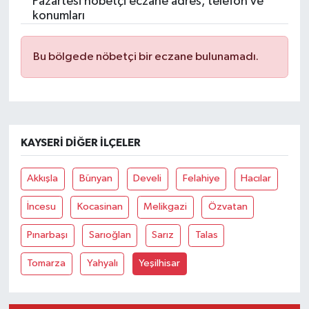
Pazartesi nöbetçi eczane adres, telefon ve
konumları
Bu bölgede nöbetçi bir eczane bulunamadı.
KAYSERI DIĞER İLÇELER
Akkışla
Bünyan
Develi
Felahiye
Hacılar
İncesu
Kocasinan
Melikgazi
Özvatan
Pınarbaşı
Sarıoğlan
Sarız
Talas
Tomarza
Yahyalı
Yeşilhisar