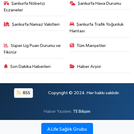
Şanlıurfa Nöbetçi
Şanlıurfa Hava Durumu
Eczaneler
Şanlıurfa Namaz Vakitleri
Şanlıurfa Trafik Yoğunluk
Haritası
Süper Lig Puan Durumu ve
Tüm Manşetler
Fikstür
Son Dakika Haberleri
Haber Arşivi
RSS
Copyright © 2024. Her hakkı saklıdır.
Haber Yazılımı:
TE Bilişim
A Life Sağlık Grubu