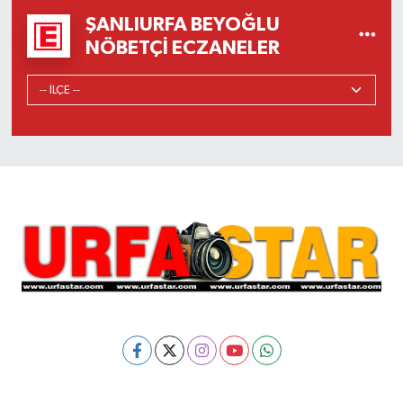
ŞANLIURFA BEYOĞLU
NÖBETÇI ECZANELER