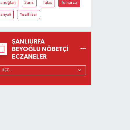
arıoğlan
Sarız
Talas
Tomarza
ahyalı
Yeşilhisar
ŞANLIURFA
BEYOĞLU NÖBETÇI
ECZANELER