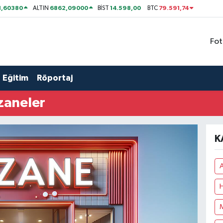
1,60380
6862,09000
14.598,00
79.591,74
ALTIN
BİST
BTC
Fot
Eğitim
Röportaj
zaneler
K
A
H
M