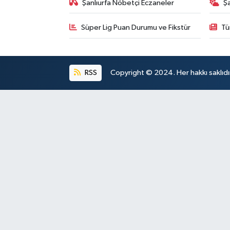
Şanlıurfa Nöbetçi Eczaneler
Ş
Süper Lig Puan Durumu ve Fikstür
Tü
RSS
Copyright © 2024. Her hakkı saklıdı