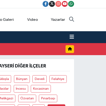
o Galeri
Video
Yazarlar
AYSERI DIĞER İLÇELER
kkışla
Bünyan
Develi
Felahiye
acılar
İncesu
Kocasinan
elikgazi
Özvatan
Pınarbaşı