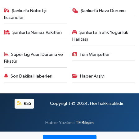
Şanlıurfa Nöbetçi
Şanlıurfa Hava Durumu
Eczaneler
Şanlıurfa Namaz Vakitleri
Şanlıurfa Trafik Yoğunluk
Haritası
Süper Lig Puan Durumu ve
Tüm Manşetler
Fikstür
Son Dakika Haberleri
Haber Arşivi
RSS
Copyright © 2024. Her hakkı saklıdır.
Haber Yazılımı:
TE Bilişim