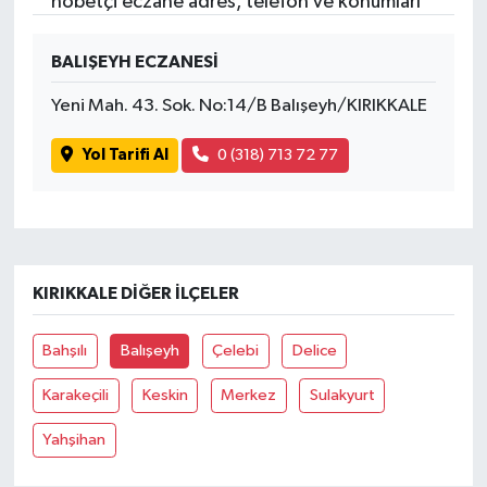
nöbetçi eczane adres, telefon ve konumları
BALIŞEYH ECZANESİ
Yeni Mah. 43. Sok. No:14/B Balışeyh/KIRIKKALE
Yol Tarifi Al
0 (318) 713 72 77
KIRIKKALE DIĞER İLÇELER
Bahşılı
Balışeyh
Çelebi
Delice
Karakeçili
Keskin
Merkez
Sulakyurt
Yahşihan