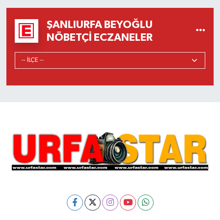
ŞANLIURFA BEYOĞLU
NÖBETÇI ECZANELER