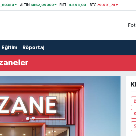
1,60380
6862,09000
14.598,00
79.591,74
ALTIN
BİST
BTC
Fot
Eğitim
Röportaj
zaneler
K
B
K
S