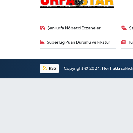
Şanlıurfa Nöbetçi Eczaneler
Ş
Süper Lig Puan Durumu ve Fikstür
Tü
RSS
Copyright © 2024. Her hakkı saklıdı