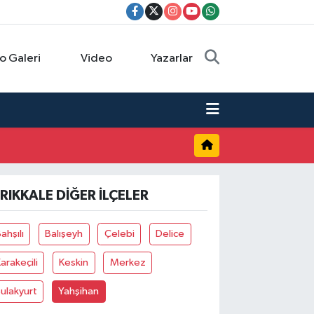
o Galeri
Video
Yazarlar
IRIKKALE DIĞER İLÇELER
ahşılı
Balışeyh
Çelebi
Delice
arakeçili
Keskin
Merkez
ulakyurt
Yahşihan