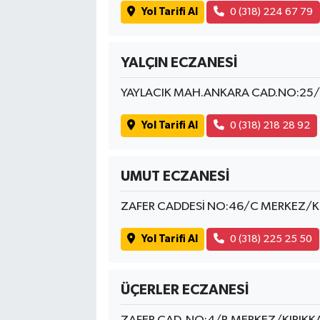
Yol Tarifi Al
0 (318) 224 67 79
YALÇIN ECZANESİ
YAYLACIK MAH.ANKARA CAD.NO:25/A
Yol Tarifi Al
0 (318) 218 28 92
UMUT ECZANESİ
ZAFER CADDESİ NO:46/C MERKEZ/KI
Yol Tarifi Al
0 (318) 225 25 50
ÜÇERLER ECZANESİ