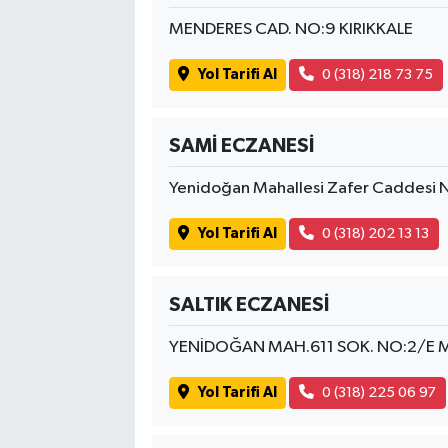
MENDERES CAD. NO:9 KIRIKKALE
Yol Tarifi Al
0 (318) 218 73 75
SAMİ ECZANESİ
Yenidoğan Mahallesi Zafer Caddesi 
Yol Tarifi Al
0 (318) 202 13 13
SALTIK ECZANESİ
YENİDOĞAN MAH.611 SOK. NO:2/E 
Yol Tarifi Al
0 (318) 225 06 97