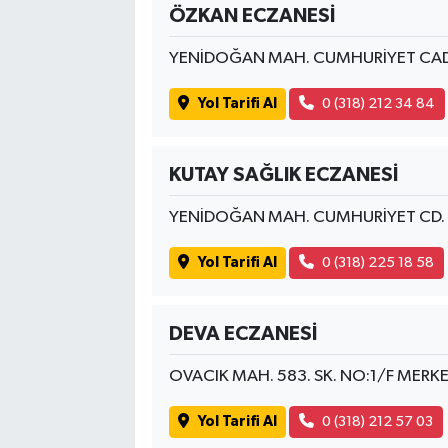
ÖZKAN ECZANESİ
YENİDOĞAN MAH. CUMHURİYET CAD.
Yol Tarifi Al
0 (318) 212 34 84
KUTAY SAĞLIK ECZANESİ
YENİDOĞAN MAH. CUMHURİYET CD. 
Yol Tarifi Al
0 (318) 225 18 58
DEVA ECZANESİ
OVACIK MAH. 583. SK. NO:1/F MERK
Yol Tarifi Al
0 (318) 212 57 03