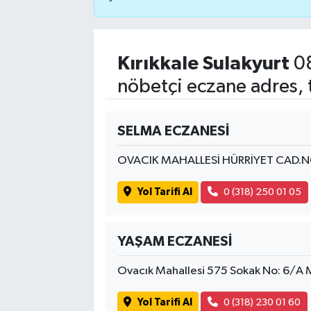
Kırıkkale Sulakyurt
08
nöbetçi eczane adres, 
SELMA ECZANESİ
OVACIK MAHALLESİ HÜRRİYET CAD.N
Yol Tarifi Al
0 (318) 250 01 05
YAŞAM ECZANESİ
Ovacık Mahallesi 575 Sokak No: 6/A
Yol Tarifi Al
0 (318) 230 01 60