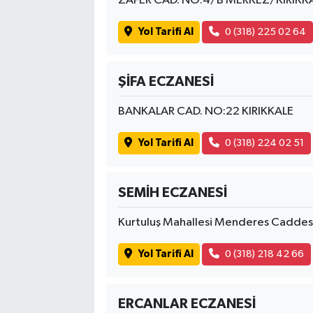
ZAFER CAD. NO:4/B MERKEZ/KIRIKK
Yol Tarifi Al
0 (318) 225 02 64
ŞİFA ECZANESİ
BANKALAR CAD. NO:22 KIRIKKALE
Yol Tarifi Al
0 (318) 224 02 51
SEMİH ECZANESİ
Kurtuluş Mahallesi Menderes Caddes
Yol Tarifi Al
0 (318) 218 42 66
ERCANLAR ECZANESİ