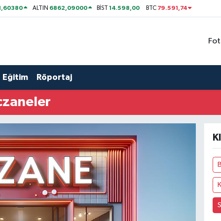
1,60380
6862,09000
14.598,00
79.591,74
ALTIN
BİST
BTC
Fot
Eğitim
Röportaj
czaneler
K
B
K
S