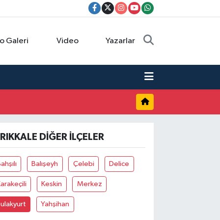
o Galeri
Video
Yazarlar
IRIKKALE DIĞER İLÇELER
ahşılı
Balışeyh
Çelebi
Delice
arakeçili
Keskin
Merkez
ulakyurt
Yahşihan