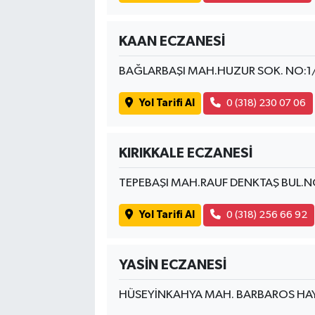
KAAN ECZANESİ
BAĞLARBAŞI MAH.HUZUR SOK. NO:1
Yol Tarifi Al
0 (318) 230 07 06
KIRIKKALE ECZANESİ
TEPEBAŞI MAH.RAUF DENKTAŞ BUL.NO
Yol Tarifi Al
0 (318) 256 66 92
YASİN ECZANESİ
HÜSEYİNKAHYA MAH. BARBAROS HAY