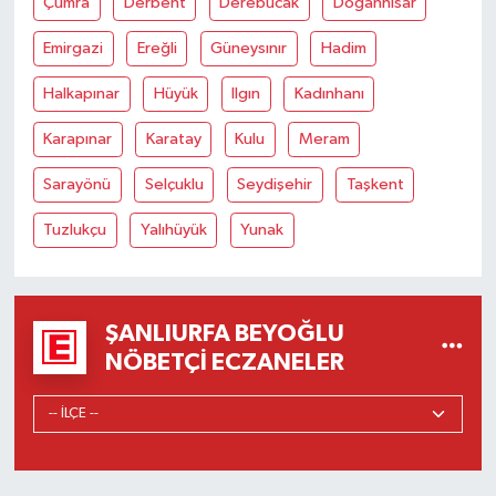
Çumra
Derbent
Derebucak
Doğanhisar
Emirgazi
Ereğli
Güneysınır
Hadim
Halkapınar
Hüyük
Ilgın
Kadınhanı
Karapınar
Karatay
Kulu
Meram
Sarayönü
Selçuklu
Seydişehir
Taşkent
Tuzlukçu
Yalıhüyük
Yunak
ŞANLIURFA BEYOĞLU
NÖBETÇI ECZANELER