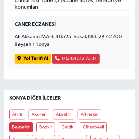
Cumartesi nöbetçi eczane adres, telefon ve
konumları
CANER ECZANESİ
Ali Akkanat MAH. 40525. Sokak NO: 2B 42700
Beyşehir Konya
Yol Tarifi Al
0 (332) 512 73 37
KONYA DIĞER İLÇELER
Ahırlı
Akören
Akşehir
Altınekin
Beyşehir
Bozkır
Çeltik
Cihanbeyli