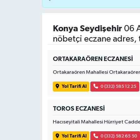
Konya Seydişehir
06 
nöbetçi eczane adres, 
ORTAKARAÖREN ECZANESİ
Ortakaraören Mahallesi Ortakaraör
Yol Tarifi Al
0 (332) 585 12 25
TOROS ECZANESİ
Hacıseyitali Mahallesi Hürriyet Cadd
Yol Tarifi Al
0 (332) 582 65 50