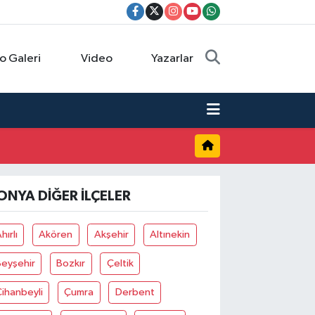
o Galeri
Video
Yazarlar
ONYA DIĞER İLÇELER
hırlı
Akören
Akşehir
Altınekin
Beyşehir
Bozkır
Çeltik
ihanbeyli
Çumra
Derbent