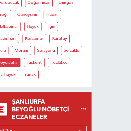
Derebucak
Doğanhisar
Emirgazi
reğli
Güneysınır
Hadim
alkapınar
Hüyük
Ilgın
adınhanı
Karapınar
Karatay
ulu
Meram
Sarayönü
Selçuklu
eydişehir
Taşkent
Tuzlukçu
alıhüyük
Yunak
ŞANLIURFA
BEYOĞLU NÖBETÇI
ECZANELER