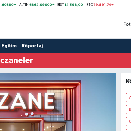
1,60380
6862,09000
14.598,00
79.591,74
ALTIN
BİST
BTC
Fot
Eğitim
Röportaj
Eczaneler
K
A
C