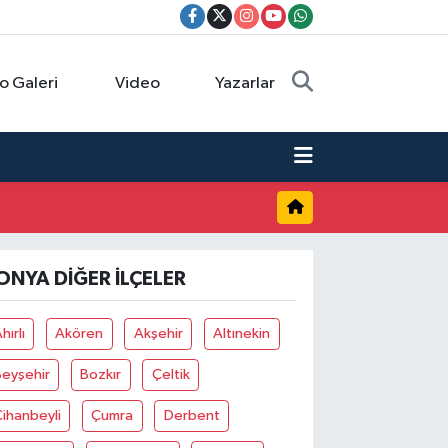
o Galeri
Video
Yazarlar
ONYA DIĞER İLÇELER
hırlı
Akören
Akşehir
Altınekin
Beyşehir
Bozkır
Çeltik
ihanbeyli
Çumra
Derbent