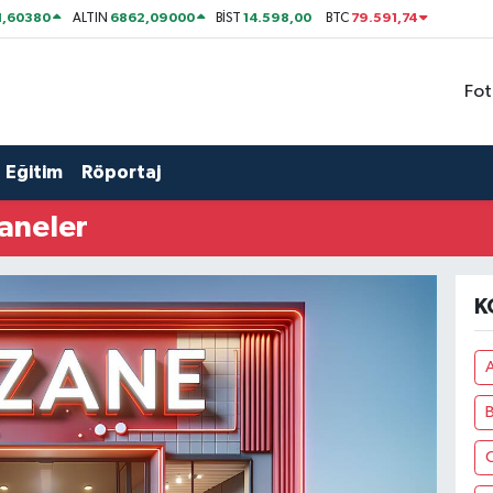
1,60380
6862,09000
14.598,00
79.591,74
ALTIN
BİST
BTC
Fot
Eğitim
Röportaj
aneler
K
A
C