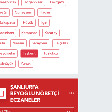
Derebucak
Doğanhisar
Emirgazi
reğli
Güneysınır
Hadim
alkapınar
Hüyük
Ilgın
adınhanı
Karapınar
Karatay
ulu
Meram
Sarayönü
Selçuklu
eydişehir
Taşkent
Tuzlukçu
alıhüyük
Yunak
ŞANLIURFA
BEYOĞLU NÖBETÇI
ECZANELER