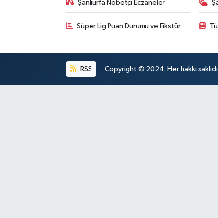
Şanlıurfa Nöbetçi Eczaneler
Ş
Süper Lig Puan Durumu ve Fikstür
Tü
RSS
Copyright © 2024. Her hakkı saklıdı