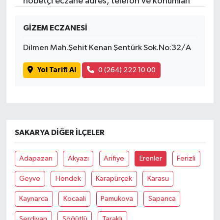
nöbetçi eczane adres, telefon ve konumları
GİZEM ECZANESİ
Dilmen Mah.Şehit Kenan Şentürk Sok.No:32/A
Yol Tarifi Al
0 (264) 222 10 00
SAKARYA DIĞER İLÇELER
Adapazarı
Akyazı
Arifiye
Erenler
Ferizli
Geyve
Hendek
Karapürçek
Karasu
Kaynarca
Kocaali
Pamukova
Sapanca
Serdivan
Söğütlü
Taraklı