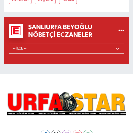
ŞANLIURFA BEYOĞLU
NÖBETÇI ECZANELER