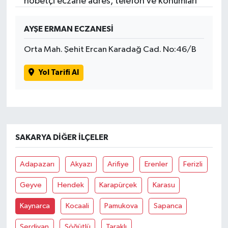
nöbetçi eczane adres, telefon ve konumları
AYŞE ERMAN ECZANESİ
Orta Mah. Şehit Ercan Karadağ Cad. No:46/B
Yol Tarifi Al
SAKARYA DIĞER İLÇELER
Adapazarı
Akyazı
Arifiye
Erenler
Ferizli
Geyve
Hendek
Karapürçek
Karasu
Kaynarca
Kocaali
Pamukova
Sapanca
Serdivan
Söğütlü
Taraklı