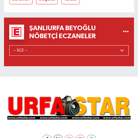
ŞANLIURFA BEYOĞLU
NÖBETÇI ECZANELER