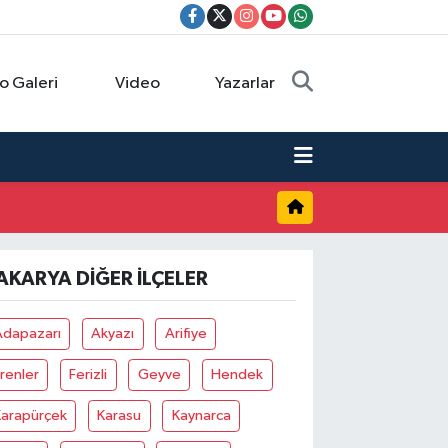
o Galeri
Video
Yazarlar
AKARYA DIĞER İLÇELER
Adapazarı
Akyazı
Arifiye
renler
Ferizli
Geyve
Hendek
Karapürçek
Karasu
Kaynarca