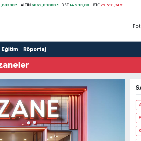
1,60380
6862,09000
14.598,00
79.591,74
ALTIN
BİST
BTC
Fot
Eğitim
Röportaj
zaneler
S
E