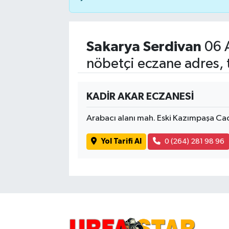
Sakarya Serdivan
06 
nöbetçi eczane adres, 
KADİR AKAR ECZANESİ
Arabacı alanı mah. Eski Kazımpaşa Ca
Yol Tarifi Al
0 (264) 281 98 96