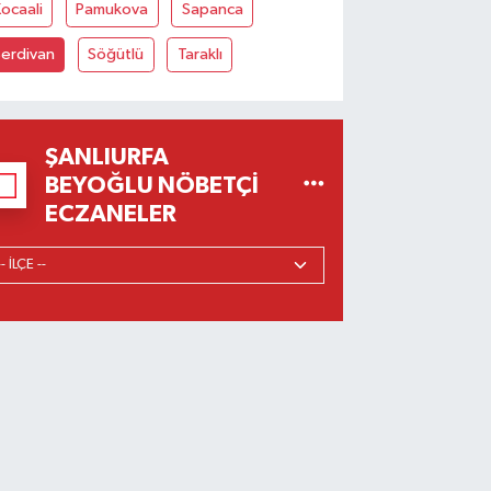
ocaali
Pamukova
Sapanca
Serdivan
Söğütlü
Taraklı
ŞANLIURFA
BEYOĞLU NÖBETÇI
ECZANELER