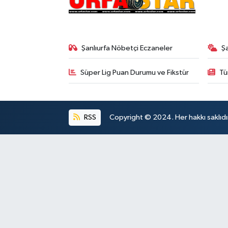
Şanlıurfa Nöbetçi Eczaneler
Ş
Süper Lig Puan Durumu ve Fikstür
Tü
RSS
Copyright © 2024. Her hakkı saklıdı