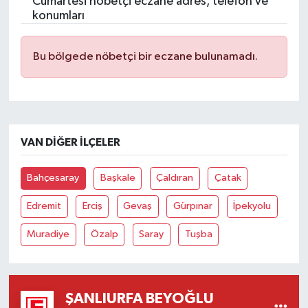
Cumartesi nöbetçi eczane adres, telefon ve
konumları
Bu bölgede nöbetçi bir eczane bulunamadı.
VAN DIĞER İLÇELER
Bahçesaray
Başkale
Çaldıran
Çatak
Edremit
Erciş
Gevaş
Gürpınar
İpekyolu
Muradiye
Özalp
Saray
Tuşba
ŞANLIURFA BEYOĞLU