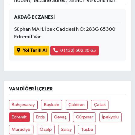
nöbetçi eczane adres, telefon ve konumları
AKDAĞ ECZANESİ
Süphan MAH. İpek Caddesi NO: 283G 65300
Edremit Van
Yol Tarifi Al
0 (432) 502 30 65
VAN DIĞER İLÇELER
Bahçesaray
Başkale
Çaldıran
Çatak
Edremit
Erciş
Gevaş
Gürpınar
İpekyolu
Muradiye
Özalp
Saray
Tuşba