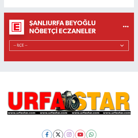
ŞANLIURFA BEYOĞLU
NÖBETÇI ECZANELER