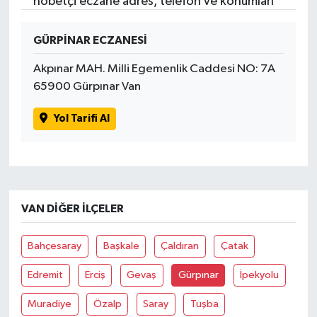
nöbetçi eczane adres, telefon ve konumları
GÜRPİNAR ECZANESİ
Akpınar MAH. Milli Egemenlik Caddesi NO: 7A
65900 Gürpınar Van
Yol Tarifi Al
VAN DIĞER İLÇELER
Bahçesaray
Başkale
Çaldıran
Çatak
Edremit
Erciş
Gevaş
Gürpınar
İpekyolu
Muradiye
Özalp
Saray
Tuşba