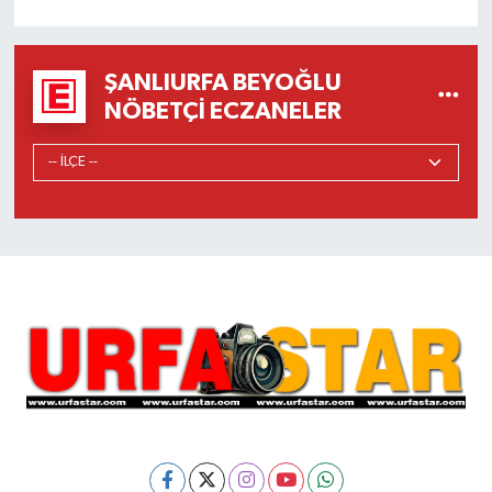
ŞANLIURFA BEYOĞLU
NÖBETÇI ECZANELER