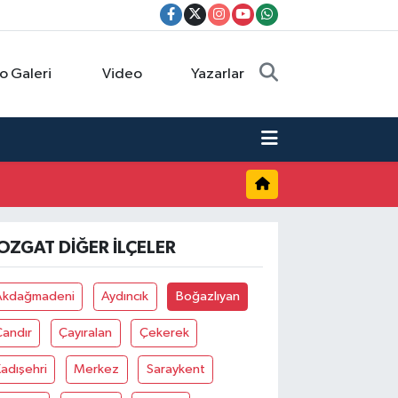
o Galeri
Video
Yazarlar
OZGAT DIĞER İLÇELER
Akdağmadeni
Aydıncık
Boğazlıyan
Çandır
Çayıralan
Çekerek
adışehri
Merkez
Saraykent