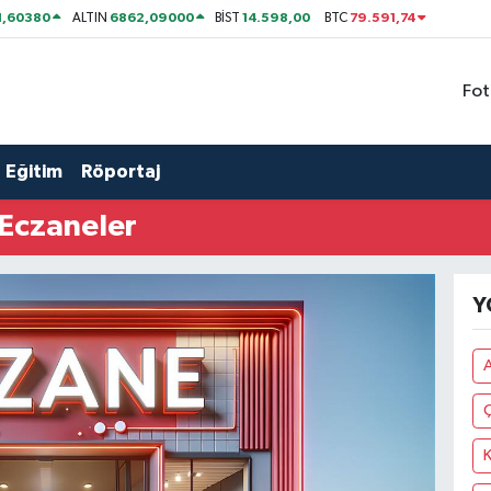
1,60380
6862,09000
14.598,00
79.591,74
ALTIN
BİST
BTC
Fot
Eğitim
Röportaj
Eczaneler
Y
K