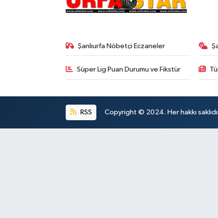
Şanlıurfa Nöbetçi Eczaneler
Ş
Süper Lig Puan Durumu ve Fikstür
Tü
RSS
Copyright © 2024. Her hakkı saklıdı