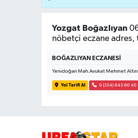
Yozgat Boğazlıyan
06
nöbetçi eczane adres, 
BOĞAZLIYAN ECZANESİ
Yenidoğan Mah.Avukat Mehmet Altın 
Yol Tarifi Al
0 (354) 645 60 40