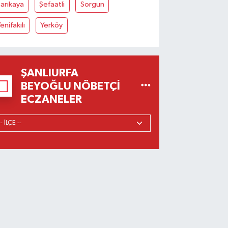
arıkaya
Şefaatli
Sorgun
enifakılı
Yerköy
ŞANLIURFA
BEYOĞLU NÖBETÇI
ECZANELER