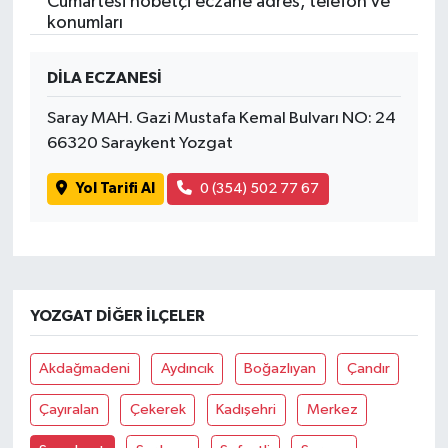
Cumartesi nöbetçi eczane adres, telefon ve
konumları
DİLA ECZANESİ
Saray MAH. Gazi Mustafa Kemal Bulvarı NO: 24
66320 Saraykent Yozgat
Yol Tarifi Al
0 (354) 502 77 67
YOZGAT DIĞER İLÇELER
Akdağmadeni
Aydıncık
Boğazlıyan
Çandır
Çayıralan
Çekerek
Kadışehri
Merkez