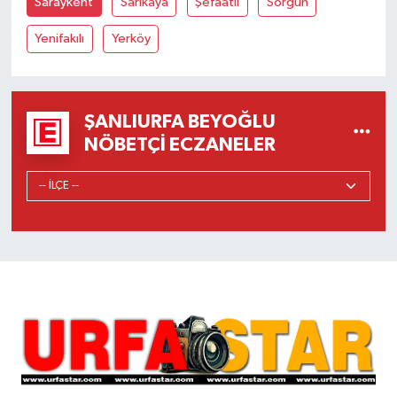
Saraykent
Sarıkaya
Şefaatli
Sorgun
Yenifakılı
Yerköy
ŞANLIURFA BEYOĞLU
NÖBETÇI ECZANELER