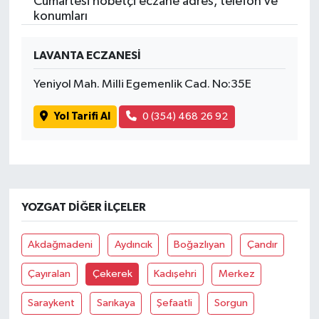
Cumartesi nöbetçi eczane adres, telefon ve
konumları
LAVANTA ECZANESİ
Yeniyol Mah. Milli Egemenlik Cad. No:35E
Yol Tarifi Al
0 (354) 468 26 92
YOZGAT DIĞER İLÇELER
Akdağmadeni
Aydıncık
Boğazlıyan
Çandır
Çayıralan
Çekerek
Kadışehri
Merkez
Saraykent
Sarıkaya
Şefaatli
Sorgun