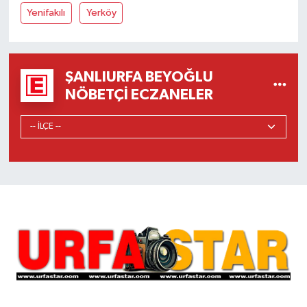
Yenifakılı
Yerköy
ŞANLIURFA BEYOĞLU
NÖBETÇI ECZANELER