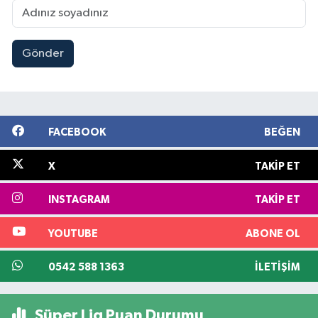
Gönder
FACEBOOK
BEĞEN
X
TAKIP ET
INSTAGRAM
TAKIP ET
YOUTUBE
ABONE OL
0542 588 1363
İLETIŞIM
Süper Lig Puan Durumu