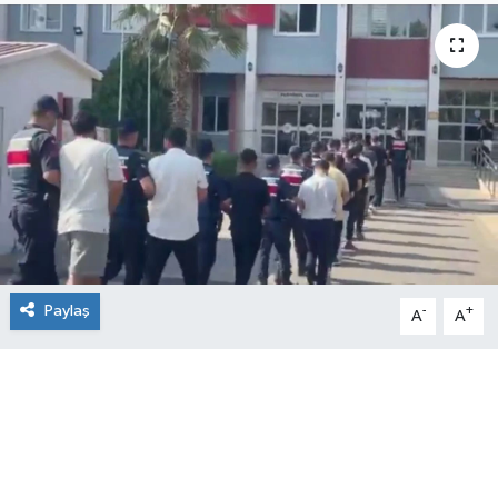
Paylaş
-
+
A
A