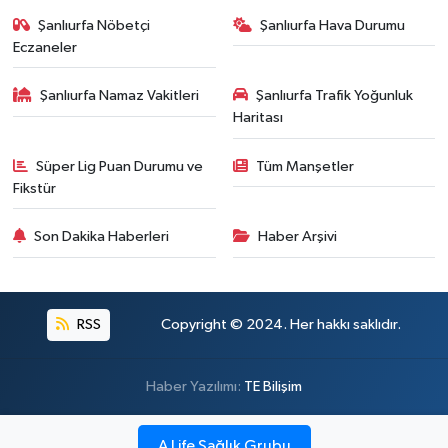
Şanlıurfa Nöbetçi
Şanlıurfa Hava Durumu
Eczaneler
Şanlıurfa Namaz Vakitleri
Şanlıurfa Trafik Yoğunluk
Haritası
Süper Lig Puan Durumu ve
Tüm Manşetler
Fikstür
Son Dakika Haberleri
Haber Arşivi
RSS
Copyright © 2024. Her hakkı saklıdır.
Haber Yazılımı:
TE Bilişim
A Life Sağlık Grubu