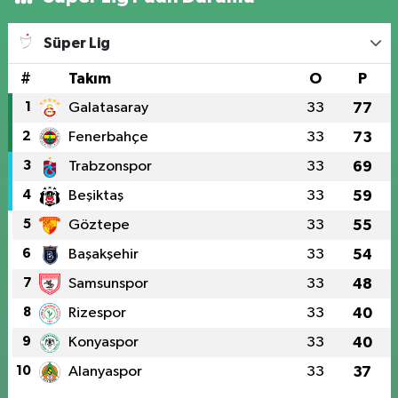
Süper Lig
#
Takım
O
P
1
Galatasaray
33
77
2
Fenerbahçe
33
73
3
Trabzonspor
33
69
4
Beşiktaş
33
59
5
Göztepe
33
55
6
Başakşehir
33
54
7
Samsunspor
33
48
8
Rizespor
33
40
9
Konyaspor
33
40
10
Alanyaspor
33
37