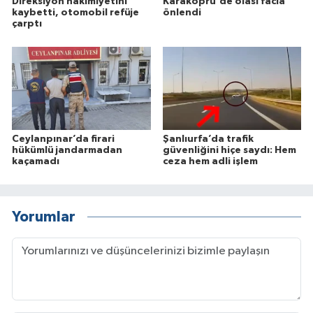
Direksiyon hakimiyetini
Karaköprü'de olası facia
kaybetti, otomobil refüje
önlendi
çarptı
Ceylanpınar’da firari
Şanlıurfa’da trafik
hükümlü jandarmadan
güvenliğini hiçe saydı: Hem
kaçamadı
ceza hem adli işlem
Yorumlar