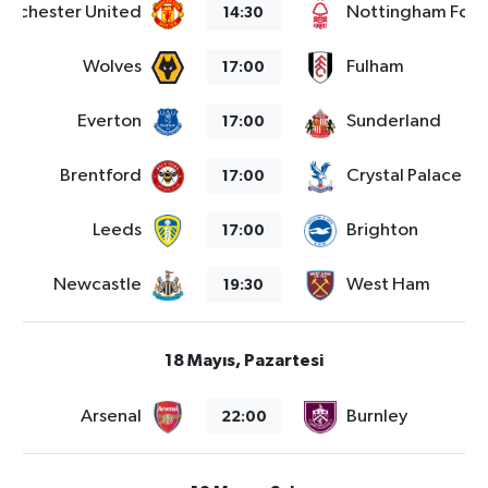
anchester United
Nottingham Fore
14:30
Wolves
Fulham
17:00
Everton
Sunderland
17:00
Brentford
Crystal Palace
17:00
Leeds
Brighton
17:00
Newcastle
West Ham
19:30
18 Mayıs, Pazartesi
Arsenal
Burnley
22:00