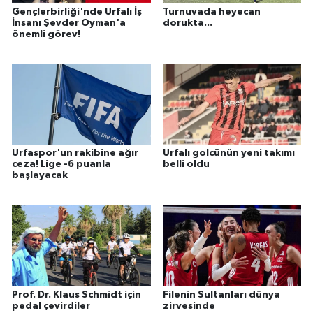
Gençlerbirliği'nde Urfalı İş
Turnuvada heyecan
İnsanı Şevder Oyman'a
dorukta...
önemli görev!
Urfaspor'un rakibine ağır
Urfalı golcünün yeni takımı
ceza! Lige -6 puanla
belli oldu
başlayacak
Prof. Dr. Klaus Schmidt için
Filenin Sultanları dünya
pedal çevirdiler
zirvesinde