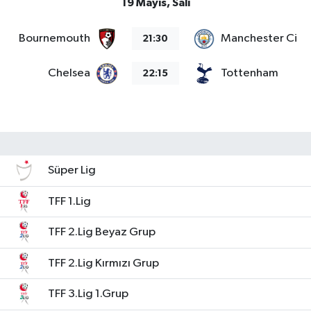
19 Mayıs, Salı
Bournemouth
Manchester City
21:30
Chelsea
Tottenham
22:15
Süper Lig
TFF 1.Lig
TFF 2.Lig Beyaz Grup
TFF 2.Lig Kırmızı Grup
TFF 3.Lig 1.Grup