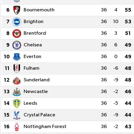
6
Bournemouth
36
4
55
7
Brighton
36
10
53
8
Brentford
36
3
51
9
Chelsea
36
6
49
10
Everton
36
0
49
11
Fulham
36
-6
48
12
Sunderland
36
-9
48
13
Newcastle
36
-2
46
14
Leeds
36
-5
44
15
Crystal Palace
36
-9
44
16
Nottingham Forest
36
-2
43