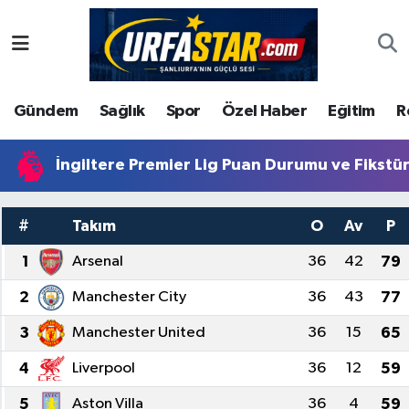
ASAYİS
Şanlıurfa Nöbetçi Eczaneler
Gündem
Sağlık
Spor
Özel Haber
Eğitim
R
ÇEVRE
Şanlıurfa Hava Durumu
DUNYA
Şanlıurfa Namaz Vakitleri
İngiltere Premier Lig Puan Durumu ve Fikstü
Eğitim
Şanlıurfa Trafik Yoğunluk Haritası
#
Takım
O
Av
P
Ekonomi
Süper Lig Puan Durumu ve Fikstür
1
Arsenal
36
42
79
2
Manchester City
36
43
77
Gündem
Tüm Manşetler
3
Manchester United
36
15
65
Kültür
Son Dakika Haberleri
4
Liverpool
36
12
59
Magazin
Haber Arşivi
5
Aston Villa
36
4
59