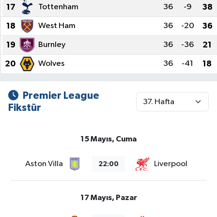
17
Tottenham
36
-9
38
18
West Ham
36
-20
36
19
Burnley
36
-36
21
20
Wolves
36
-41
18
Premier League
Fikstür
15 Mayıs, Cuma
Aston Villa
Liverpool
22:00
17 Mayıs, Pazar