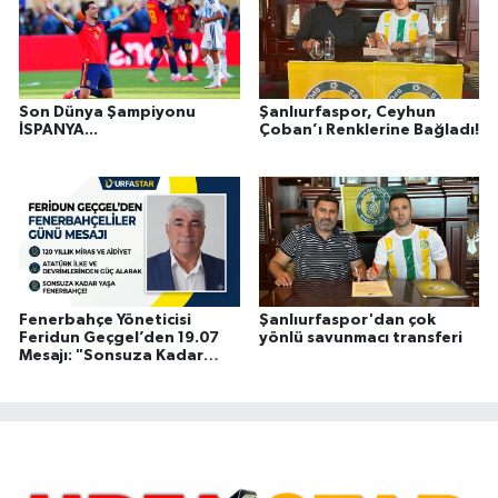
Son Dünya Şampiyonu
Şanlıurfaspor, Ceyhun
İSPANYA...
Çoban’ı Renklerine Bağladı!
Fenerbahçe Yöneticisi
Şanlıurfaspor'dan çok
Feridun Geçgel’den 19.07
yönlü savunmacı transferi
Mesajı: "Sonsuza Kadar
Yaşa Fenerbahçe!"