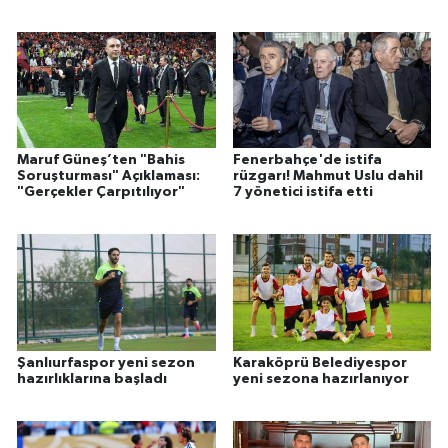
Maruf Güneş’ten "Bahis
Fenerbahçe'de istifa
Soruşturması" Açıklaması:
rüzgarı! Mahmut Uslu dahil
"Gerçekler Çarpıtılıyor"
7 yönetici istifa etti
Şanlıurfaspor yeni sezon
Karaköprü Belediyespor
hazırlıklarına başladı
yeni sezona hazırlanıyor