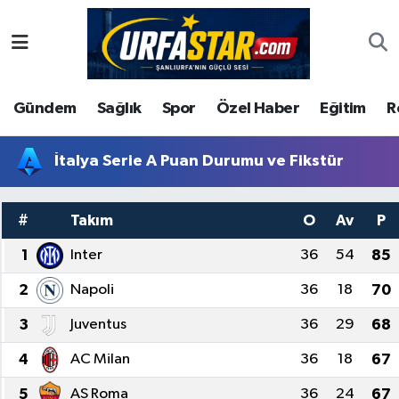
ASAYİS
Şanlıurfa Nöbetçi Eczaneler
Gündem
Sağlık
Spor
Özel Haber
Eğitim
R
ÇEVRE
Şanlıurfa Hava Durumu
DUNYA
Şanlıurfa Namaz Vakitleri
İtalya Serie A Puan Durumu ve Fikstür
Eğitim
Şanlıurfa Trafik Yoğunluk Haritası
#
Takım
O
Av
P
Ekonomi
Süper Lig Puan Durumu ve Fikstür
1
Inter
36
54
85
2
Napoli
36
18
70
Gündem
Tüm Manşetler
3
Juventus
36
29
68
Kültür
Son Dakika Haberleri
4
AC Milan
36
18
67
Magazin
Haber Arşivi
5
AS Roma
36
24
67