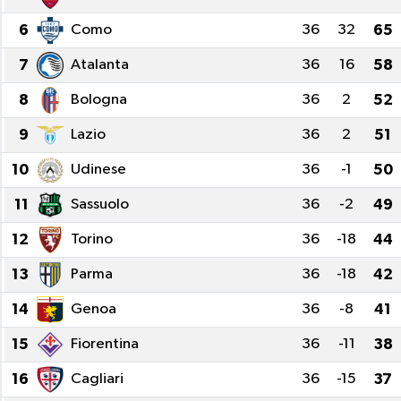
6
Como
36
32
65
7
Atalanta
36
16
58
8
Bologna
36
2
52
9
Lazio
36
2
51
10
Udinese
36
-1
50
11
Sassuolo
36
-2
49
12
Torino
36
-18
44
13
Parma
36
-18
42
14
Genoa
36
-8
41
15
Fiorentina
36
-11
38
16
Cagliari
36
-15
37