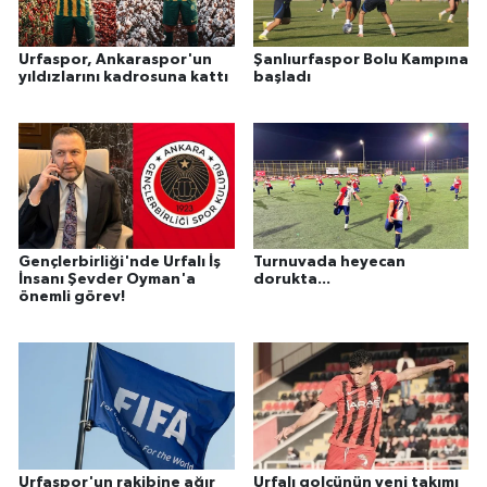
Urfaspor, Ankaraspor'un
Şanlıurfaspor Bolu Kampına
yıldızlarını kadrosuna kattı
başladı
Gençlerbirliği'nde Urfalı İş
Turnuvada heyecan
İnsanı Şevder Oyman'a
dorukta...
önemli görev!
Urfaspor'un rakibine ağır
Urfalı golcünün yeni takımı