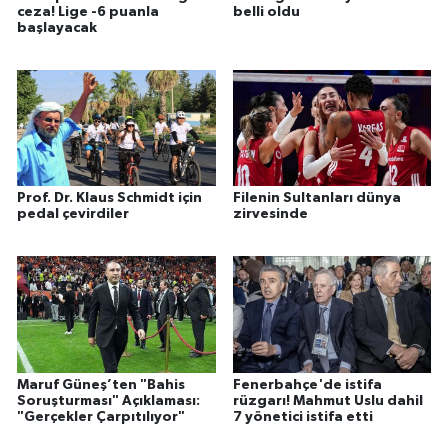
ceza! Lige -6 puanla
belli oldu
başlayacak
Prof. Dr. Klaus Schmidt için
Filenin Sultanları dünya
pedal çevirdiler
zirvesinde
Maruf Güneş’ten "Bahis
Fenerbahçe'de istifa
Soruşturması" Açıklaması:
rüzgarı! Mahmut Uslu dahil
"Gerçekler Çarpıtılıyor"
7 yönetici istifa etti