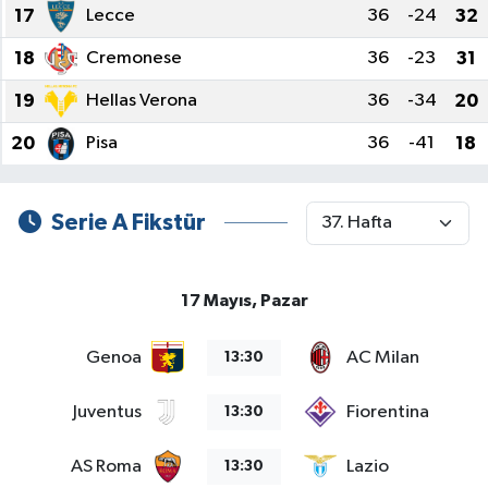
17
Lecce
36
-24
32
18
Cremonese
36
-23
31
19
Hellas Verona
36
-34
20
20
Pisa
36
-41
18
Serie A Fikstür
17 Mayıs, Pazar
Genoa
AC Milan
13:30
Juventus
Fiorentina
13:30
AS Roma
Lazio
13:30