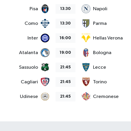
Pisa
Napoli
13:30
Como
Parma
13:30
Inter
Hellas Verona
16:00
Atalanta
Bologna
19:00
Sassuolo
Lecce
21:45
Cagliari
Torino
21:45
Udinese
Cremonese
21:45