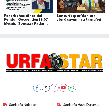
Fenerbahçe Yöneticisi
Şanlıurfaspor'dan çok
Feridun Geçgel’den 19.07
yönlü savunmacı transferi
Mesajı: "Sonsuza Kadar
Yaşa Fenerbahçe!"
Şanlıurfa Nöbetçi
Şanlıurfa Hava Durumu