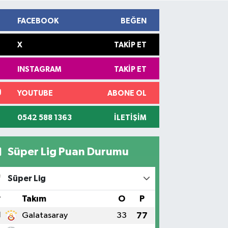
FACEBOOK
BEĞEN
X
TAKIP ET
INSTAGRAM
TAKIP ET
YOUTUBE
ABONE OL
0542 588 1363
İLETIŞIM
Süper Lig Puan Durumu
Süper Lig
#
Takım
O
P
1
Galatasaray
33
77