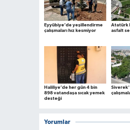
Eyyübiye’de yeşillendirme
Atatürk 
çalışmaları hız kesmiyor
asfalt se
Haliliye’de her gün 4 bin
Siverek'
898 vatandaşa sıcak yemek
çalışmal
desteği
Yorumlar