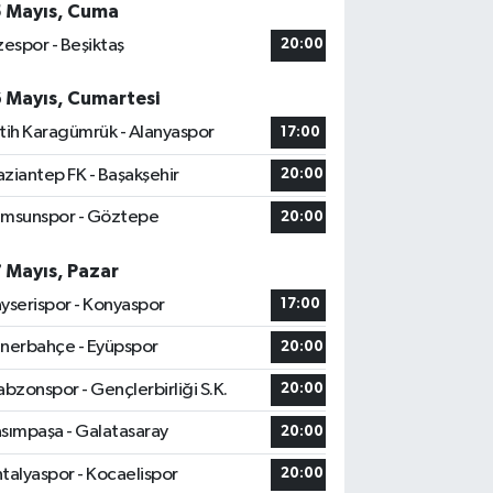
5 Mayıs, Cuma
zespor - Beşiktaş
20:00
6 Mayıs, Cumartesi
tih Karagümrük - Alanyaspor
17:00
ziantep FK - Başakşehir
20:00
msunspor - Göztepe
20:00
7 Mayıs, Pazar
yserispor - Konyaspor
17:00
nerbahçe - Eyüpspor
20:00
abzonspor - Gençlerbirliği S.K.
20:00
sımpaşa - Galatasaray
20:00
talyaspor - Kocaelispor
20:00