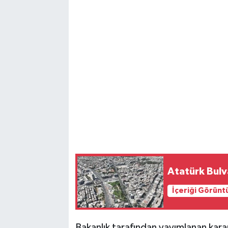
Atatürk Bulva
İçeriği Görünt
Bakanlık tarafından yayımlanan karard