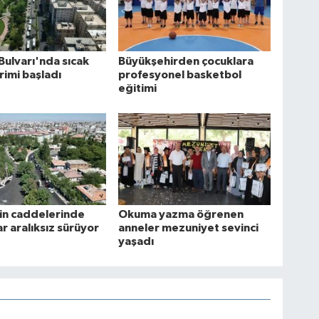
Bulvarı'nda sıcak
Büyükşehirden çocuklara
rimi başladı
profesyonel basketbol
eğitimi
in caddelerinde
Okuma yazma öğrenen
ar aralıksız sürüyor
anneler mezuniyet sevinci
yaşadı