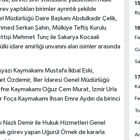
1
ev yaptıkları birimler ayrıntılı şekilde
Ri
el Müdürlüğü Daire Başkanı Abdulkadir Çelik,
med Serkan Şahin, Mülkiye Teftiş Kurulu
1
ttişi Mehmet Tunç ile Sakarya Kocaali
Fa
ki idare amirliği unvanını alan isimler arasında
Ga
Sa
yazı Kaymakamı Mustafa İkbal Eski,
1
t Özdemir, İller İdaresi Genel Müdürlüğü
Ka
Defne Kaymakamı Oğuz Cem Murat, İzmir Urla
 Foça Kaymakamı İhsan Emre Aydın da birinci
Fe
Tr
ı Nazlı Demir ile Hukuk Hizmetleri Genel
Ka
ak görev yapan Uğurül Örnek de kararla
An