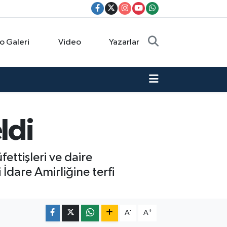
o Galeri
Video
Yazarlar
ldi
ettişleri ve daire
 İdare Amirliğine terfi
-
+
A
A