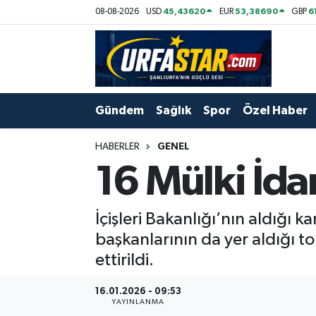
45,43620
53,38690
6
08-08-2026
USD
EUR
GBP
ASAYİS
Şanlıurfa Nöbetçi Eczaneler
ÇEVRE
Şanlıurfa Hava Durumu
Gündem
Sağlık
Spor
Özel Haber
DUNYA
Şanlıurfa Namaz Vakitleri
HABERLER
GENEL
Eğitim
Şanlıurfa Trafik Yoğunluk Haritası
16 Mülki İda
Ekonomi
Süper Lig Puan Durumu ve Fikstür
İçişleri Bakanlığı’nın aldığı 
Gündem
Tüm Manşetler
başkanlarının da yer aldığı top
ettirildi.
Kültür
Son Dakika Haberleri
16.01.2026 - 09:53
YAYINLANMA
Magazin
Haber Arşivi