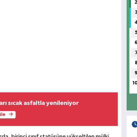
1
rı sıcak asfaltla yenileniyor
üle
a, birinci sınıf statüsüne yükseltilen mülki