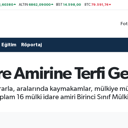
1,60380
6862,09000
14.598,00
79.591,74
ALTIN
BİST
BTC
Fot
Eğitim
Röportaj
re Amirine Terfi Ge
kararla, aralarında kaymakamlar, mülkiye müf
lam 16 mülki idare amiri Birinci Sınıf Mülki