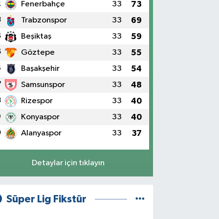
2
Fenerbahçe
33
73
3
Trabzonspor
33
69
4
Beşiktaş
33
59
5
Göztepe
33
55
6
Başakşehir
33
54
7
Samsunspor
33
48
8
Rizespor
33
40
9
Konyaspor
33
40
0
Alanyaspor
33
37
Detaylar için tıklayın
Süper Lig Fikstür