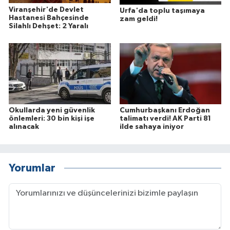
Viranşehir'de Devlet
Urfa'da toplu taşımaya
Hastanesi Bahçesinde
zam geldi!
Silahlı Dehşet: 2 Yaralı
Okullarda yeni güvenlik
Cumhurbaşkanı Erdoğan
önlemleri: 30 bin kişi işe
talimatı verdi! AK Parti 81
alınacak
ilde sahaya iniyor
Yorumlar