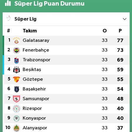
Süper Lig Puan Durumu
Süper Lig
#
Takım
O
P
1
Galatasaray
33
77
2
Fenerbahçe
33
73
3
Trabzonspor
33
69
4
Beşiktaş
33
59
5
Göztepe
33
55
6
Başakşehir
33
54
7
Samsunspor
33
48
8
Rizespor
33
40
9
Konyaspor
33
40
10
Alanyaspor
33
37