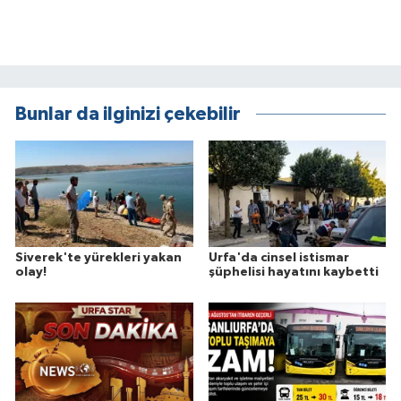
Bunlar da ilginizi çekebilir
Siverek'te yürekleri yakan
Urfa'da cinsel istismar
olay!
şüphelisi hayatını kaybetti