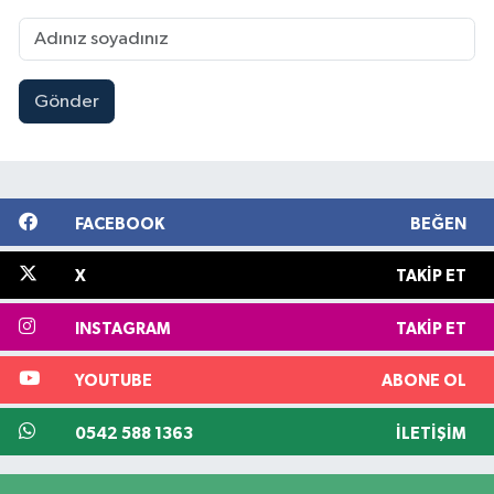
Gönder
FACEBOOK
BEĞEN
X
TAKIP ET
INSTAGRAM
TAKIP ET
YOUTUBE
ABONE OL
0542 588 1363
İLETIŞIM