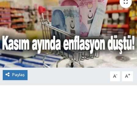
Paylaş
-
+
A
A