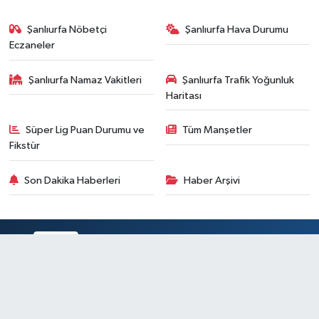
Şanlıurfa Nöbetçi
Şanlıurfa Hava Durumu
Eczaneler
Şanlıurfa Namaz Vakitleri
Şanlıurfa Trafik Yoğunluk
Haritası
Süper Lig Puan Durumu ve
Tüm Manşetler
Fikstür
Son Dakika Haberleri
Haber Arşivi
RSS
Copyright © 2024. Her hakkı saklıdır.
Haber Yazılımı:
TE Bilişim