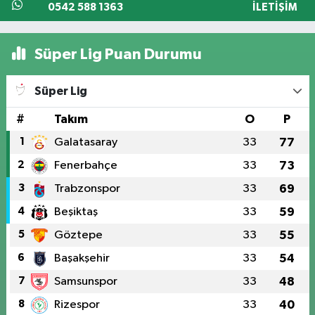
0542 588 1363
İLETIŞIM
Süper Lig Puan Durumu
Süper Lig
#
Takım
O
P
1
Galatasaray
33
77
2
Fenerbahçe
33
73
3
Trabzonspor
33
69
4
Beşiktaş
33
59
5
Göztepe
33
55
6
Başakşehir
33
54
7
Samsunspor
33
48
8
Rizespor
33
40