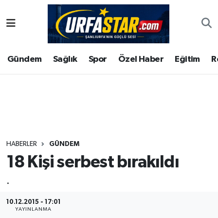
ASAYİS
Şanlıurfa Nöbetçi Eczaneler
Gündem
Sağlık
Spor
Özel Haber
Eğitim
R
ÇEVRE
Şanlıurfa Hava Durumu
DUNYA
Şanlıurfa Namaz Vakitleri
Eğitim
Şanlıurfa Trafik Yoğunluk Haritası
Ekonomi
Süper Lig Puan Durumu ve Fikstür
HABERLER
GÜNDEM
18 Kişi serbest bırakıldı
Gündem
Tüm Manşetler
.
Kültür
Son Dakika Haberleri
10.12.2015 - 17:01
Magazin
Haber Arşivi
YAYINLANMA