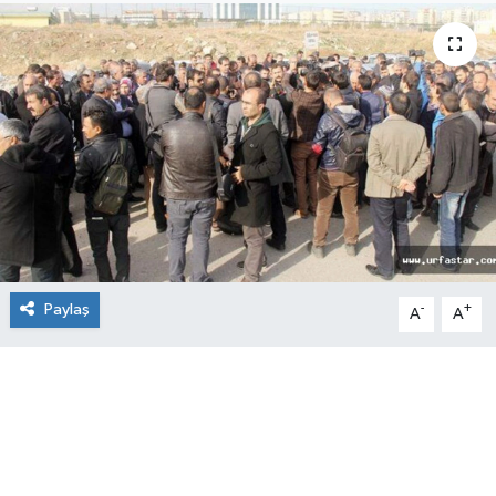
Paylaş
-
+
A
A