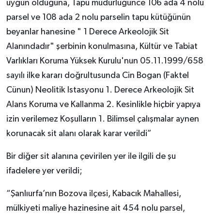
uygun olduğuna, Tapu müdürlüğünce 106 ada 4 nolu
parsel ve 108 ada 2 nolu parselin tapu kütüğünün
beyanlar hanesine " 1 Derece Arkeolojik Sit
Alanındadır" şerbinin konulmasına, Kültür ve Tabiat
Varlıkları Koruma Yüksek Kurulu'nun 05.11.1999/658
sayılı ilke kararı doğrultusunda Cin Bogan (Faktel
Cünun) Neolitik Istasyonu 1. Derece Arkeolojik Sit
Alans Koruma ve Kallanma 2. Kesinlikle hiçbir yapıya
izin verilemez Koşulların 1. Bilimsel çalışmalar aynen
korunacak sit alanı olarak karar verildi”
Bir diğer sit alanına çevirilen yer ile ilgili de şu
ifadelere yer verildi;
“Şanlıurfa’nın Bozova ilçesi, Kabacık Mahallesi,
mülkiyeti maliye hazinesine ait 454 nolu parsel,