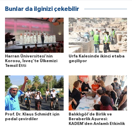
Bunlar da ilginizi çekebilir
Harran Üniversitesi’nin
Urfa Kalesinde ikinci etaba
Korosu, İsveç’te Ülkemizi
geçiliyor
Temsil Etti
Prof. Dr. Klaus Schmidt için
Balıklıgöl’de Birlik ve
pedal çevirdiler
Beraberlik Aşuresi:
KADEM’den Anlamlı Etkinlik