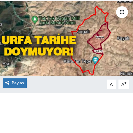
Paylaş
-
+
A
A