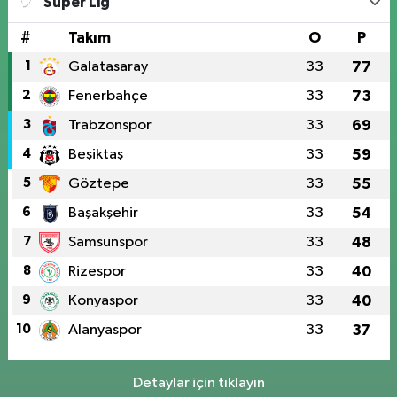
Süper Lig
#
Takım
O
P
1
Galatasaray
33
77
2
Fenerbahçe
33
73
3
Trabzonspor
33
69
4
Beşiktaş
33
59
5
Göztepe
33
55
6
Başakşehir
33
54
7
Samsunspor
33
48
8
Rizespor
33
40
9
Konyaspor
33
40
10
Alanyaspor
33
37
Detaylar için tıklayın