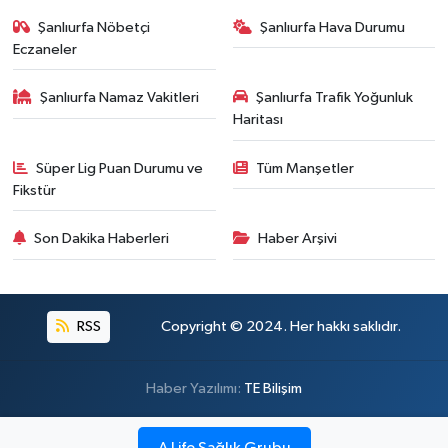
Şanlıurfa Nöbetçi
Şanlıurfa Hava Durumu
Eczaneler
Şanlıurfa Namaz Vakitleri
Şanlıurfa Trafik Yoğunluk
Haritası
Süper Lig Puan Durumu ve
Tüm Manşetler
Fikstür
Son Dakika Haberleri
Haber Arşivi
RSS
Copyright © 2024. Her hakkı saklıdır.
Haber Yazılımı:
TE Bilişim