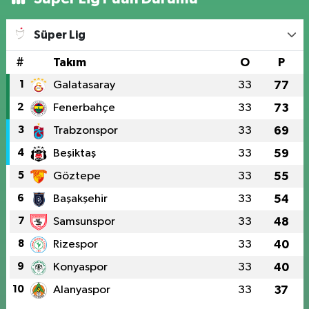
Süper Lig
#
Takım
O
P
1
Galatasaray
33
77
2
Fenerbahçe
33
73
3
Trabzonspor
33
69
4
Beşiktaş
33
59
5
Göztepe
33
55
6
Başakşehir
33
54
7
Samsunspor
33
48
8
Rizespor
33
40
9
Konyaspor
33
40
10
Alanyaspor
33
37