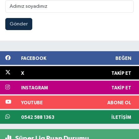
Gönder
FACEBOOK
BEĞEN
X
TAKIP ET
INSTAGRAM
TAKIP ET
YOUTUBE
ABONE OL
0542 588 1363
İLETIŞIM
Süper Lig Puan Durumu