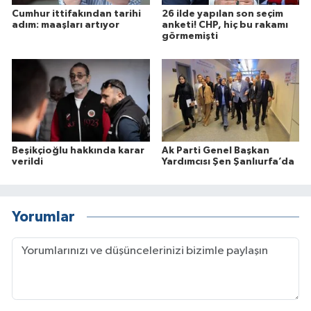
Cumhur ittifakından tarihi
26 ilde yapılan son seçim
adım: maaşları artıyor
anketi! CHP, hiç bu rakamı
görmemişti
Beşikçioğlu hakkında karar
Ak Parti Genel Başkan
verildi
Yardımcısı Şen Şanlıurfa’da
Yorumlar