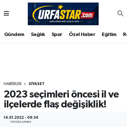
ASAYİS
Şanlıurfa Nöbetçi Eczaneler
Gündem
Sağlık
Spor
Özel Haber
Eğitim
R
ÇEVRE
Şanlıurfa Hava Durumu
DUNYA
Şanlıurfa Namaz Vakitleri
Eğitim
Şanlıurfa Trafik Yoğunluk Haritası
Ekonomi
Süper Lig Puan Durumu ve Fikstür
HABERLER
SIYASET
2023 seçimleri öncesi il ve
Gündem
Tüm Manşetler
ilçelerde flaş değişiklik!
Kültür
Son Dakika Haberleri
14.01.2022 - 09:34
Magazin
Haber Arşivi
YAYINLANMA