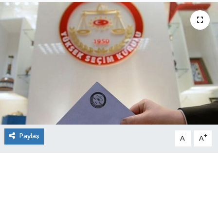
Paylaş
-
+
A
A