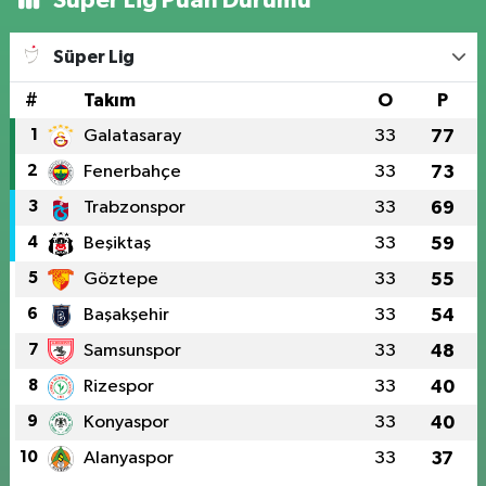
Süper Lig Puan Durumu
Süper Lig
#
Takım
O
P
1
Galatasaray
33
77
2
Fenerbahçe
33
73
3
Trabzonspor
33
69
4
Beşiktaş
33
59
5
Göztepe
33
55
6
Başakşehir
33
54
7
Samsunspor
33
48
8
Rizespor
33
40
9
Konyaspor
33
40
10
Alanyaspor
33
37