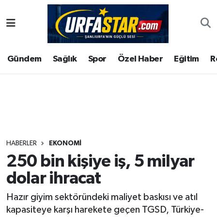
ASAYİS
Şanlıurfa Nöbetçi Eczaneler
Gündem
Sağlık
Spor
Özel Haber
Eğitim
R
ÇEVRE
Şanlıurfa Hava Durumu
DUNYA
Şanlıurfa Namaz Vakitleri
Eğitim
Şanlıurfa Trafik Yoğunluk Haritası
Ekonomi
Süper Lig Puan Durumu ve Fikstür
HABERLER
EKONOMI
250 bin kişiye iş, 5 milyar
Gündem
Tüm Manşetler
dolar ihracat
Kültür
Son Dakika Haberleri
Hazır giyim sektöründeki maliyet baskısı ve atıl
kapasiteye karşı harekete geçen TGSD, Türkiye-
Magazin
Haber Arşivi