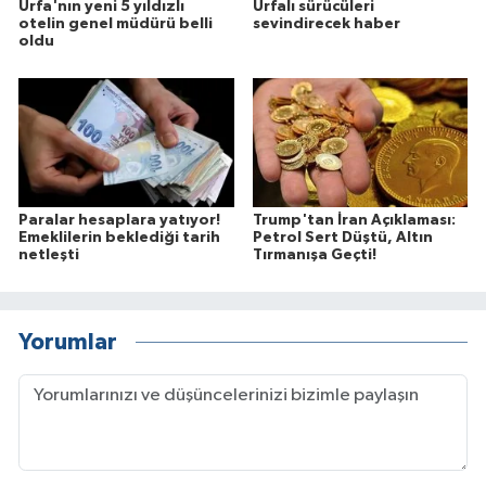
Urfa'nın yeni 5 yıldızlı
Urfalı sürücüleri
otelin genel müdürü belli
sevindirecek haber
oldu
Paralar hesaplara yatıyor!
Trump'tan İran Açıklaması:
Emeklilerin beklediği tarih
Petrol Sert Düştü, Altın
netleşti
Tırmanışa Geçti!
Yorumlar