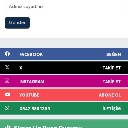
Gönder
FACEBOOK
BEĞEN
X
TAKIP ET
INSTAGRAM
TAKIP ET
YOUTUBE
ABONE OL
0542 588 1363
İLETIŞIM