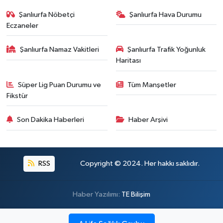
Şanlıurfa Nöbetçi
Şanlıurfa Hava Durumu
Eczaneler
Şanlıurfa Namaz Vakitleri
Şanlıurfa Trafik Yoğunluk
Haritası
Süper Lig Puan Durumu ve
Tüm Manşetler
Fikstür
Son Dakika Haberleri
Haber Arşivi
RSS
Copyright © 2024. Her hakkı saklıdır.
Haber Yazılımı:
TE Bilişim