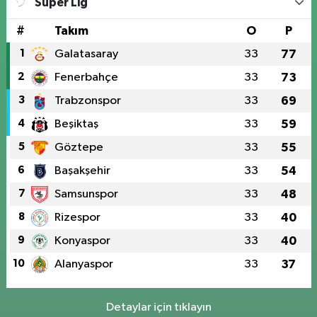
Süper Lig
#
Takım
O
P
1
Galatasaray
33
77
2
Fenerbahçe
33
73
3
Trabzonspor
33
69
4
Beşiktaş
33
59
5
Göztepe
33
55
6
Başakşehir
33
54
7
Samsunspor
33
48
8
Rizespor
33
40
9
Konyaspor
33
40
10
Alanyaspor
33
37
Detaylar için tıklayın