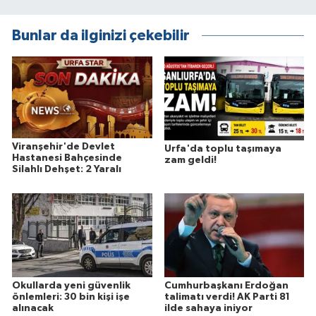
Bunlar da ilginizi çekebilir
Viranşehir'de Devlet
Urfa'da toplu taşımaya
Hastanesi Bahçesinde
zam geldi!
Silahlı Dehşet: 2 Yaralı
Okullarda yeni güvenlik
Cumhurbaşkanı Erdoğan
önlemleri: 30 bin kişi işe
talimatı verdi! AK Parti 81
alınacak
ilde sahaya iniyor