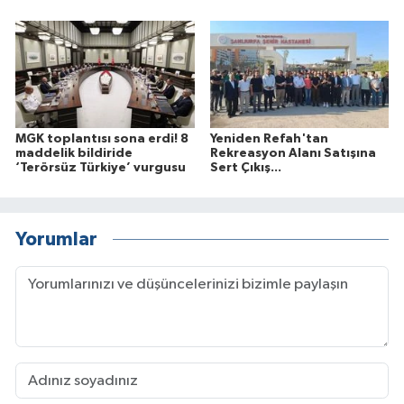
MGK toplantısı sona erdi! 8
Yeniden Refah'tan
maddelik bildiride
Rekreasyon Alanı Satışına
‘Terörsüz Türkiye’ vurgusu
Sert Çıkış...
Yorumlar