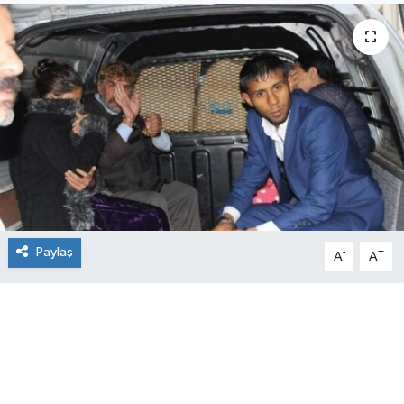
Paylaş
-
+
A
A