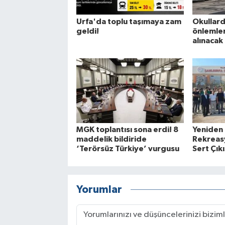
Urfa'da toplu taşımaya zam
Okullard
geldi!
önlemleri
alınacak
MGK toplantısı sona erdi! 8
Yeniden
maddelik bildiride
Rekreasy
‘Terörsüz Türkiye’ vurgusu
Sert Çıkı
Yorumlar