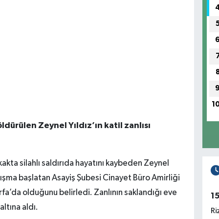
1
dürülen Zeynel Yıldız’ın katil zanlısı
kakta silahlı saldırıda hayatını kaybeden Zeynel
çalışma başlatan Asayiş Şubesi Cinayet Büro Amirliği
ıurfa’da olduğunu belirledi. Zanlının saklandığı eve
1
ltına aldı.
Ri