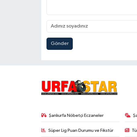
Gönder
Şanlıurfa Nöbetçi Eczaneler
Ş
Süper Lig Puan Durumu ve Fikstür
Tü