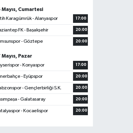
6 Mayıs, Cumartesi
tih Karagümrük - Alanyaspor
17:00
ziantep FK - Başakşehir
20:00
msunspor - Göztepe
20:00
7 Mayıs, Pazar
yserispor - Konyaspor
17:00
nerbahçe - Eyüpspor
20:00
abzonspor - Gençlerbirliği S.K.
20:00
sımpaşa - Galatasaray
20:00
talyaspor - Kocaelispor
20:00