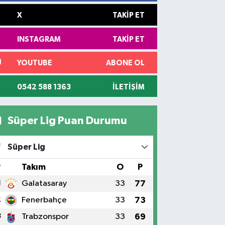
X
TAKIP ET
INSTAGRAM
TAKIP ET
YOUTUBE
ABONE OL
0542 588 1363
İLETIŞIM
Süper Lig Puan Durumu
Süper Lig
#
Takım
O
P
1
Galatasaray
33
77
2
Fenerbahçe
33
73
3
Trabzonspor
33
69