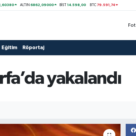
1,60380
6862,09000
14.598,00
79.591,74
ALTIN
BİST
BTC
Fot
Eğitim
Röportaj
rfa’da yakalandı