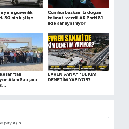
a yeni güvenlik
Cumhurbaşkanı Erdoğan
. 30 bin kişi işe
talimatı verdi! AK Parti 81
ilde sahaya iniyor
 Refah'tan
EVREN SANAYİ'DE KİM
on Alanı Satışına
DENETİM YAPIYOR?
ş...