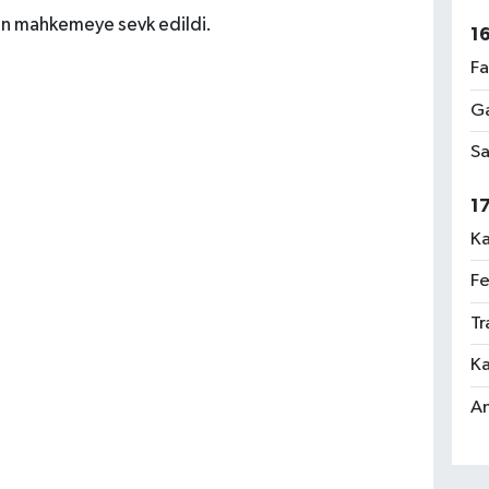
ndan mahkemeye sevk edildi.
1
Fa
Ga
Sa
1
Ka
Fe
Tr
Ka
An