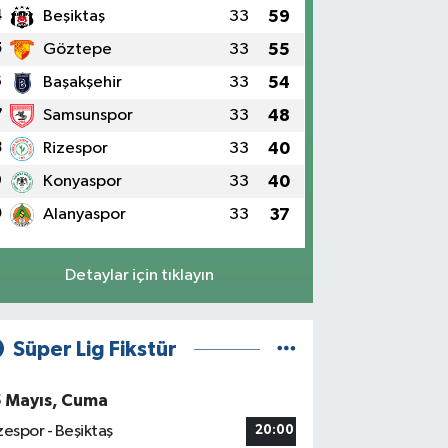
4
Beşiktaş
33
59
5
Göztepe
33
55
6
Başakşehir
33
54
7
Samsunspor
33
48
8
Rizespor
33
40
9
Konyaspor
33
40
0
Alanyaspor
33
37
Detaylar için tıklayın
Süper Lig Fikstür
5 Mayıs, Cuma
zespor - Beşiktaş
20:00