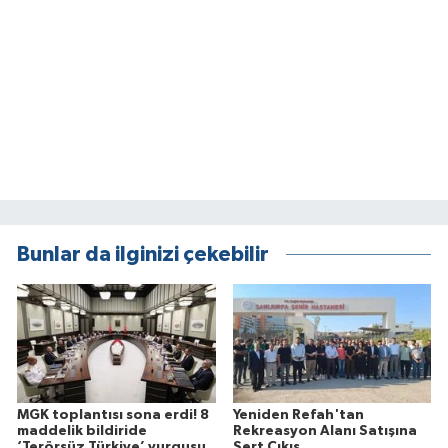
Bunlar da ilginizi çekebilir
MGK toplantısı sona erdi! 8
Yeniden Refah'tan
maddelik bildiride
Rekreasyon Alanı Satışına
‘Terörsüz Türkiye’ vurgusu
Sert Çıkış...