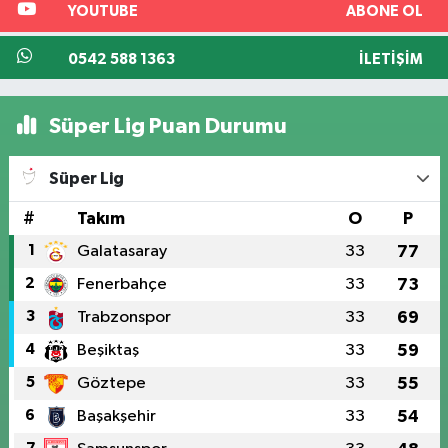
YOUTUBE
ABONE OL
0542 588 1363
İLETIŞIM
Süper Lig Puan Durumu
Süper Lig
#
Takım
O
P
1
Galatasaray
33
77
2
Fenerbahçe
33
73
3
Trabzonspor
33
69
4
Beşiktaş
33
59
5
Göztepe
33
55
6
Başakşehir
33
54