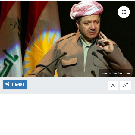
Paylaş
-
+
A
A