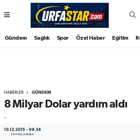
ASAYİS
Şanlıurfa Nöbetçi Eczaneler
Gündem
Sağlık
Spor
Özel Haber
Eğitim
R
ÇEVRE
Şanlıurfa Hava Durumu
DUNYA
Şanlıurfa Namaz Vakitleri
Eğitim
Şanlıurfa Trafik Yoğunluk Haritası
Ekonomi
Süper Lig Puan Durumu ve Fikstür
HABERLER
GÜNDEM
8 Milyar Dolar yardım aldı
Gündem
Tüm Manşetler
.
Kültür
Son Dakika Haberleri
10.12.2015 - 09:34
Magazin
Haber Arşivi
YAYINLANMA