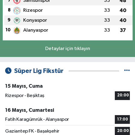
7
Samsunspor
33
48
8
Rizespor
33
40
9
Konyaspor
33
40
10
Alanyaspor
33
37
Detaylar için tıklayın
Süper Lig Fikstür
15 Mayıs, Cuma
Rizespor - Beşiktaş
20:00
16 Mayıs, Cumartesi
Fatih Karagümrük - Alanyaspor
17:00
Gaziantep FK - Başakşehir
20:00