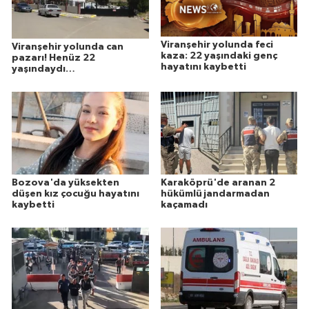
Viranşehir yolunda feci
Viranşehir yolunda can
kaza: 22 yaşındaki genç
pazarı! Henüz 22
hayatını kaybetti
yaşındaydı…
Bozova'da yüksekten
Karaköprü'de aranan 2
düşen kız çocuğu hayatını
hükümlü jandarmadan
kaybetti
kaçamadı