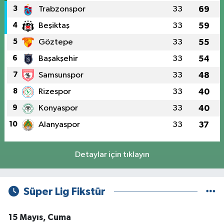
3
Trabzonspor
33
69
4
Beşiktaş
33
59
5
Göztepe
33
55
6
Başakşehir
33
54
7
Samsunspor
33
48
8
Rizespor
33
40
9
Konyaspor
33
40
10
Alanyaspor
33
37
Detaylar için tıklayın
Süper Lig Fikstür
15 Mayıs, Cuma