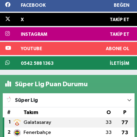
FACEBOOK
BEĞEN
X
TAKIP ET
INSTAGRAM
TAKIP ET
YOUTUBE
ABONE OL
0542 588 1363
İLETIŞIM
Süper Lig Puan Durumu
Süper Lig
#
Takım
O
P
1
Galatasaray
33
77
2
Fenerbahçe
33
73