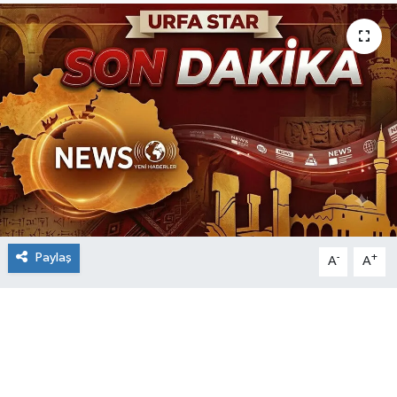
Paylaş
-
+
A
A