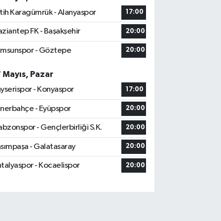
tih Karagümrük - Alanyaspor
17:00
ziantep FK - Başakşehir
20:00
msunspor - Göztepe
20:00
7 Mayıs, Pazar
yserispor - Konyaspor
17:00
nerbahçe - Eyüpspor
20:00
abzonspor - Gençlerbirliği S.K.
20:00
sımpaşa - Galatasaray
20:00
talyaspor - Kocaelispor
20:00