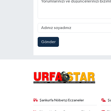
Gönder
Şanlıurfa Nöbetçi Eczaneler
Ş