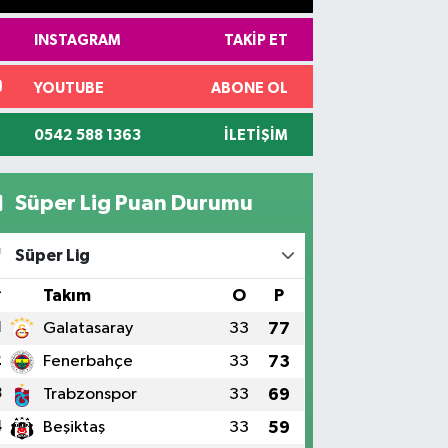
INSTAGRAM
TAKIP ET
YOUTUBE
ABONE OL
0542 588 1363
İLETIŞIM
Süper Lig Puan Durumu
Süper Lig
#
Takım
O
P
1
Galatasaray
33
77
2
Fenerbahçe
33
73
3
Trabzonspor
33
69
4
Beşiktaş
33
59