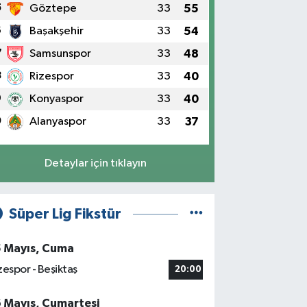
5
Göztepe
33
55
6
Başakşehir
33
54
7
Samsunspor
33
48
8
Rizespor
33
40
9
Konyaspor
33
40
0
Alanyaspor
33
37
Detaylar için tıklayın
Süper Lig Fikstür
5 Mayıs, Cuma
zespor - Beşiktaş
20:00
6 Mayıs, Cumartesi