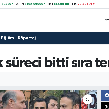
1,60380
6862,09000
14.598,00
79.591,74
ALTIN
BİST
BTC
Fot
Eğitim
Röportaj
süreci bitti sıra 