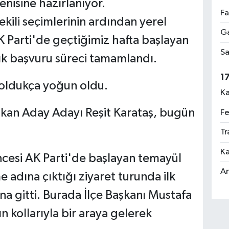
yenisine hazırlanıyor.
Fa
kili seçimlerinin ardından yerel
Ga
 Parti'de geçtiğimiz hafta başlayan
Sa
ık başvuru süreci tamamlandı.
1
i oldukça yoğun oldu.
Ka
aşkan Aday Adayı Reşit Karataş, bugün
Fe
Tr
Ka
ncesi AK Parti'de başlayan temayül
An
 adına çıktığı ziyaret turunda ilk
ına gitti. Burada İlçe Başkanı Mustafa
n kollarıyla bir araya gelerek