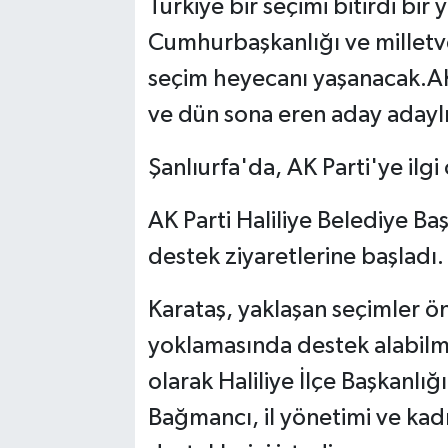
Türkiye bir seçimi bitirdi bir 
Cumhurbaşkanlığı ve milletve
seçim heyecanı yaşanacak.AK
ve dün sona eren aday adayl
Şanlıurfa'da, AK Parti'ye ilg
AK Parti Haliliye Belediye B
destek ziyaretlerine başladı.
Karataş, yaklaşan seçimler ö
yoklamasında destek alabilme
olarak Haliliye İlçe Başkanlığ
Bağmancı, il yönetimi ve kadı