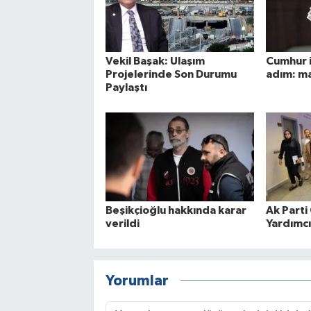
Vekil Başak: Ulaşım
Cumhur i
Projelerinde Son Durumu
adım: ma
Paylaştı
Beşikçioğlu hakkında karar
Ak Parti
verildi
Yardımcı
Yorumlar