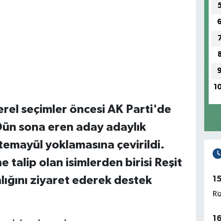
1
erel seçimler öncesi AK Parti'de
Dün sona eren aday adaylık
temayül yoklamasına çevirildi.
ne talip olan isimlerden birisi Reşit
lığını ziyaret ederek destek
1
Ri
1