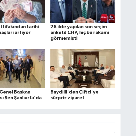
ttifakından tarihi
26 ilde yapılan son seçim
aşları artıyor
anketi! CHP, hiç bu rakamı
görmemişti
 Genel Başkan
Baydilli'den Çiftçi'ye
sı Şen Şanlıurfa’da
sürpriz ziyaret