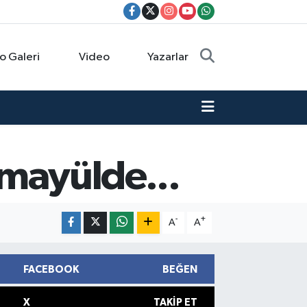
o Galeri
Video
Yazarlar
temayülde...
-
+
A
A
FACEBOOK
BEĞEN
X
TAKIP ET