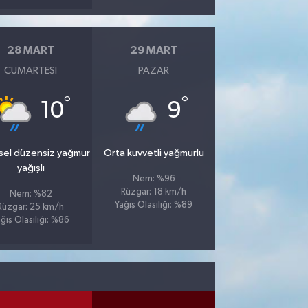
28 MART
29 MART
CUMARTESI
PAZAR
°
°
10
9
sel düzensiz yağmur
Orta kuvvetli yağmurlu
yağışlı
Nem: %96
Rüzgar: 18 km/h
Nem: %82
Yağış Olasılığı: %89
Rüzgar: 25 km/h
ğış Olasılığı: %86