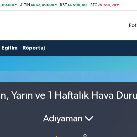
1,60380
6862,09000
14.598,00
79.591,74
ALTIN
BİST
BTC
Fot
Eğitim
Röportaj
u
, Yarın ve 1 Haftalık Hava Du
Adıyaman