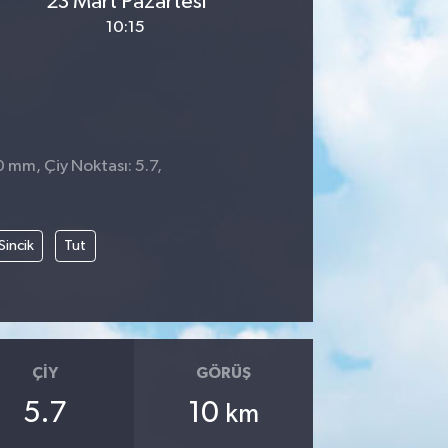
23 Mart Pazartesi
10:15
0 mm, Çiy Noktası: 5.7,
1
Sincik
Tut
ÇIY
GÖRÜŞ
5.7
10
km