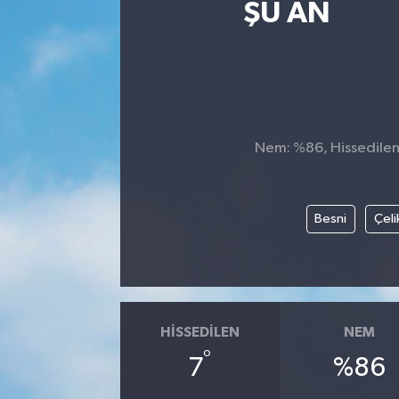
ŞU AN
Nem: %86, Hissedilen 
Besni
Çeli
HISSEDILEN
NEM
°
7
%86