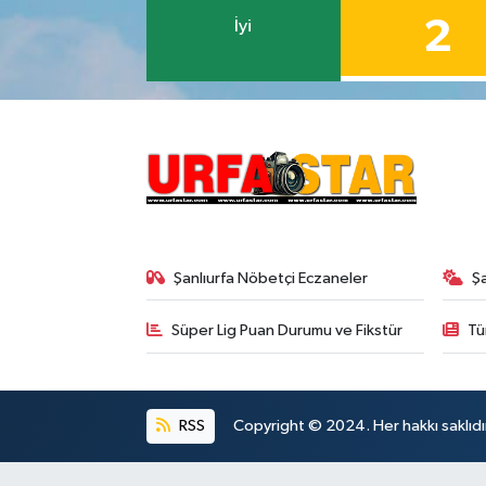
2
İyi
Şanlıurfa Nöbetçi Eczaneler
Ş
Süper Lig Puan Durumu ve Fikstür
Tü
RSS
Copyright © 2024. Her hakkı saklıdı