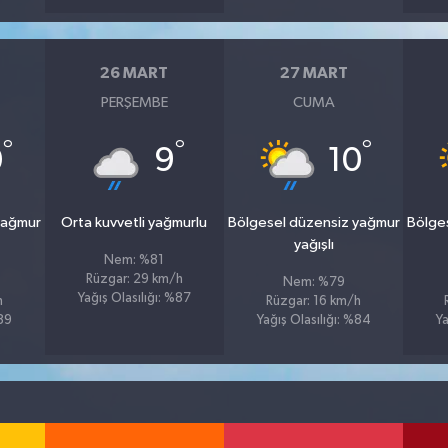
26 MART
27 MART
PERŞEMBE
CUMA
°
°
°
0
9
10
yağmur
Orta kuvvetli yağmurlu
Bölgesel düzensiz yağmur
Bölge
yağışlı
Nem: %81
Rüzgar: 29 km/h
Nem: %79
Yağış Olasılığı: %87
h
Rüzgar: 16 km/h
%89
Yağış Olasılığı: %84
Ya