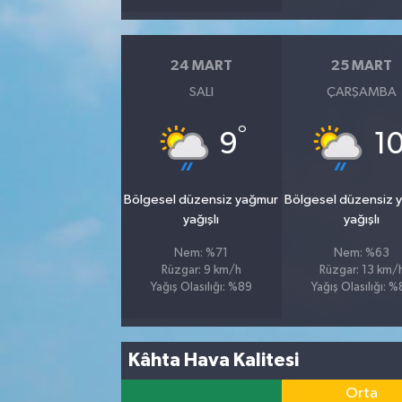
24 MART
25 MART
SALI
ÇARŞAMBA
°
9
1
Bölgesel düzensiz yağmur
Bölgesel düzensiz 
yağışlı
yağışlı
Nem: %71
Nem: %63
Rüzgar: 9 km/h
Rüzgar: 13 km/
Yağış Olasılığı: %89
Yağış Olasılığı: 
Kâhta Hava Kalitesi
Orta