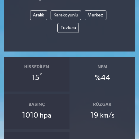
Aralık
Karakoyunlu
Merkez
Tuzluca
HISSEDILEN
NEM
°
15
%44
BASINÇ
RÜZGAR
1010
19
hpa
km/s