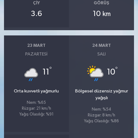
ÇIY
GÖRÜŞ
3.6
10
km
23 MART
24 MART
PAZARTESI
SALI
°
°
11
10
Orta kuvvetli yağmurlu
Bölgesel düzensiz yağmur
yağışlı
Nem: %65
Rüzgar: 21 km/h
Nem: %54
Yağış Olasılığı: %91
Rüzgar: 8 km/h
Yağış Olasılığı: %86