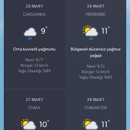
25 MART
26 MART
ÇARŞAMBA
PERŞEMBE
°
°
9
11
Orta kuvvetli yağmurlu
Bölgesel düzensiz yağmur
yağışlı
Nem: %77
Rüzgar: 12 km/h
Nem: %72
Yağış Olasılığı: %89
Rüzgar: 12 km/h
Yağış Olasılığı: %85
27 MART
28 MART
CUMA
CUMARTESI
°
°
10
11