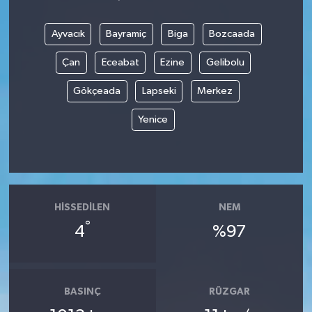
Ayvacık
Bayramiç
Biga
Bozcaada
Çan
Eceabat
Ezine
Gelibolu
Gökçeada
Lapseki
Merkez
Yenice
HISSEDILEN
NEM
°
4
%97
BASINÇ
RÜZGAR