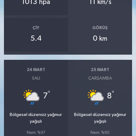
1013
11
hpa
km/s
ÇIY
GÖRÜŞ
5.4
0
km
24 MART
25 MART
SALI
ÇARŞAMBA
°
°
7
8
Bölgesel düzensiz yağmur
Bölgesel düzensiz yağmur
yağışlı
yağışlı
Nem: %97
Nem: %90