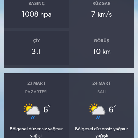
BASINÇ
RÜZGAR
1008
7
hpa
km/s
ÇIY
GÖRÜŞ
3.1
10
km
23 MART
24 MART
PAZARTESI
SALI
°
°
6
6
Bölgesel düzensiz yağmur
Bölgesel düzensiz yağmur
yağışlı
yağışlı