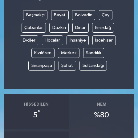
Başmakçı
Bayat
Bolvadin
Çay
Çobanlar
Dazkırı
Dinar
Emirdağ
Evciler
Hocalar
İhsaniye
İscehisar
Kızılören
Merkez
Sandıklı
Sinanpaşa
Şuhut
Sultandağı
HISSEDILEN
NEM
°
5
%80