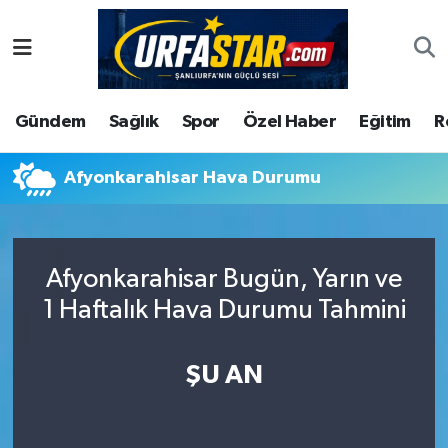
ASAYİS
Şanlıurfa Nöbetçi Eczaneler
Gündem
Sağlık
Spor
Özel Haber
Eğitim
R
ÇEVRE
Şanlıurfa Hava Durumu
DUNYA
Şanlıurfa Namaz Vakitleri
Afyonkarahisar Hava Durumu
Eğitim
Şanlıurfa Trafik Yoğunluk Haritası
Afyonkarahisar Bugün, Yarın ve
Ekonomi
Süper Lig Puan Durumu ve Fikstür
1 Haftalık Hava Durumu Tahmini
Gündem
Tüm Manşetler
ŞU AN
Kültür
Son Dakika Haberleri
Magazin
Haber Arşivi