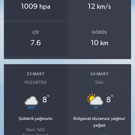
1009
12
hpa
km/s
ÇIY
GÖRÜŞ
7.6
10
km
23 MART
24 MART
PAZARTESI
SALI
°
°
8
8
Şiddetli yağmurlu
Bölgesel düzensiz yağmur
yağışlı
Nem: %92