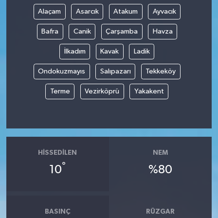
Alaçam
Asarcık
Atakum
Ayvacık
Bafra
Canik
Çarşamba
Havza
İlkadım
Kavak
Ladik
Ondokuzmayıs
Salıpazarı
Tekkeköy
Terme
Vezirköprü
Yakakent
HISSEDILEN
NEM
°
10
%80
BASINÇ
RÜZGAR