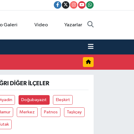
o Galeri
Video
Yazarlar
ĞRI DIĞER İLÇELER
iyadin
Doğubayazıt
Eleşkirt
Hamur
Merkez
Patnos
Taşlıçay
Tutak