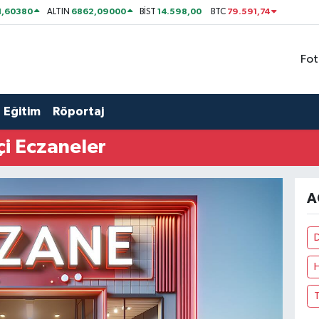
1,60380
6862,09000
14.598,00
79.591,74
ALTIN
BİST
BTC
Fot
Eğitim
Röportaj
i Eczaneler
A
D