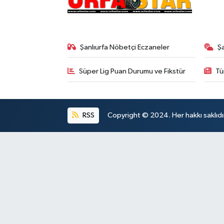
Şanlıurfa Nöbetçi Eczaneler
Ş
Süper Lig Puan Durumu ve Fikstür
Tü
RSS
Copyright © 2024. Her hakkı saklıdı