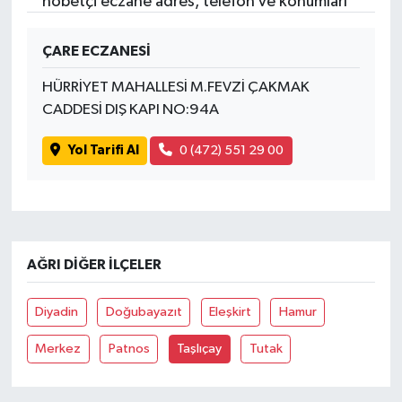
nöbetçi eczane adres, telefon ve konumları
ÇARE ECZANESİ
HÜRRİYET MAHALLESİ M.FEVZİ ÇAKMAK
CADDESİ DIŞ KAPI NO:94A
Yol Tarifi Al
0 (472) 551 29 00
AĞRI DIĞER İLÇELER
Diyadin
Doğubayazıt
Eleşkirt
Hamur
Merkez
Patnos
Taşlıçay
Tutak