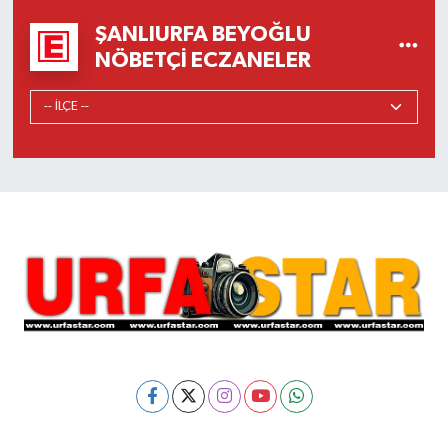
ŞANLIURFA BEYOĞLU
NÖBETÇI ECZANELER