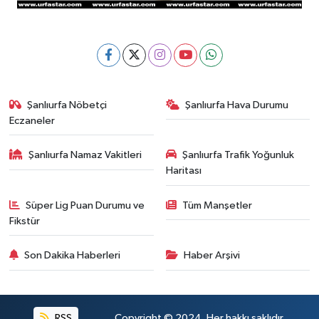
Şanlıurfa Nöbetçi
Şanlıurfa Hava Durumu
Eczaneler
Şanlıurfa Namaz Vakitleri
Şanlıurfa Trafik Yoğunluk
Haritası
Süper Lig Puan Durumu ve
Tüm Manşetler
Fikstür
Son Dakika Haberleri
Haber Arşivi
RSS
Copyright © 2024. Her hakkı saklıdır.