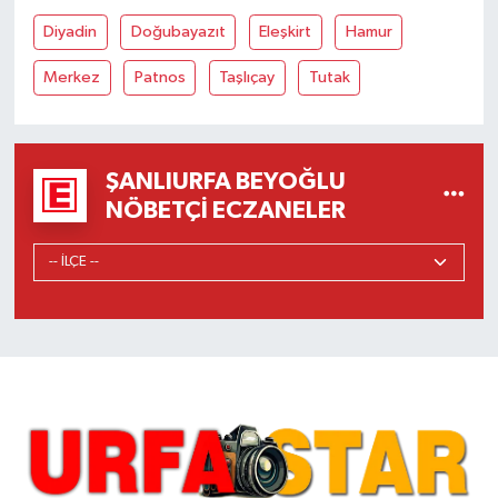
Diyadin
Doğubayazıt
Eleşkirt
Hamur
Merkez
Patnos
Taşlıçay
Tutak
ŞANLIURFA BEYOĞLU
NÖBETÇI ECZANELER