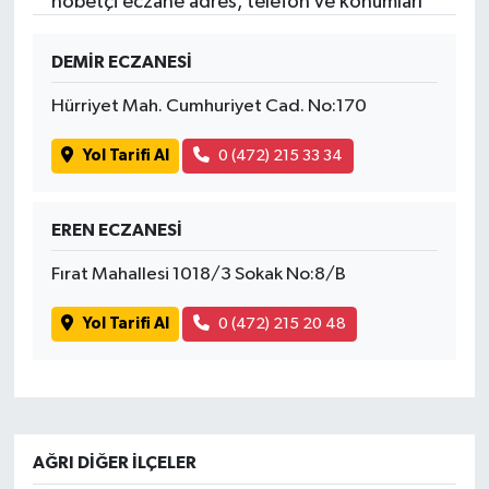
nöbetçi eczane adres, telefon ve konumları
DEMİR ECZANESİ
Hürriyet Mah. Cumhuriyet Cad. No:170
Yol Tarifi Al
0 (472) 215 33 34
EREN ECZANESİ
Fırat Mahallesi 1018/3 Sokak No:8/B
Yol Tarifi Al
0 (472) 215 20 48
AĞRI DIĞER İLÇELER