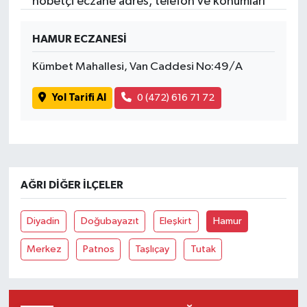
nöbetçi eczane adres, telefon ve konumları
HAMUR ECZANESİ
Kümbet Mahallesi, Van Caddesi No:49/A
Yol Tarifi Al
0 (472) 616 71 72
AĞRI DIĞER İLÇELER
Diyadin
Doğubayazıt
Eleşkirt
Hamur
Merkez
Patnos
Taşlıçay
Tutak