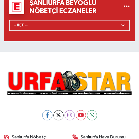
ŞANLIURFA BEYOĞLU
NÖBETÇI ECZANELER
Şanlıurfa Nöbetçi
Şanlıurfa Hava Durumu