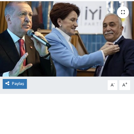
Paylaş
-
+
A
A