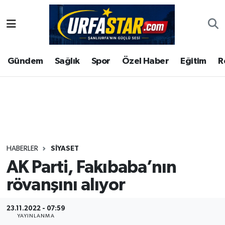
ASAYİS
Şanlıurfa Nöbetçi Eczaneler
Gündem
Sağlık
Spor
Özel Haber
Eğitim
R
ÇEVRE
Şanlıurfa Hava Durumu
DUNYA
Şanlıurfa Namaz Vakitleri
Eğitim
Şanlıurfa Trafik Yoğunluk Haritası
Ekonomi
Süper Lig Puan Durumu ve Fikstür
HABERLER
SIYASET
AK Parti, Fakıbaba’nın
Gündem
Tüm Manşetler
rövanşını alıyor
Kültür
Son Dakika Haberleri
23.11.2022 - 07:59
Magazin
Haber Arşivi
YAYINLANMA