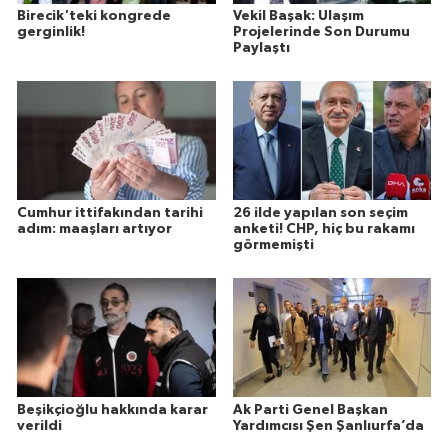
Birecik'teki kongrede
Vekil Başak: Ulaşım
gerginlik!
Projelerinde Son Durumu
Paylaştı
Cumhur ittifakından tarihi
26 ilde yapılan son seçim
adım: maaşları artıyor
anketi! CHP, hiç bu rakamı
görmemişti
Beşikçioğlu hakkında karar
Ak Parti Genel Başkan
verildi
Yardımcısı Şen Şanlıurfa’da