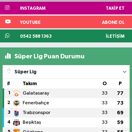
INSTAGRAM
TAKIP ET
YOUTUBE
ABONE OL
0542 588 1363
İLETIŞIM
Süper Lig Puan Durumu
Süper Lig
#
Takım
O
P
1
Galatasaray
33
77
2
Fenerbahçe
33
73
3
Trabzonspor
33
69
4
Beşiktaş
33
59
5