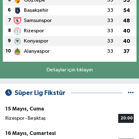
Göztepe
33
55
6
Başakşehir
33
54
7
Samsunspor
33
48
8
Rizespor
33
40
9
Konyaspor
33
40
10
Alanyaspor
33
37
Detaylar için tıklayın
Süper Lig Fikstür
15 Mayıs, Cuma
Rizespor - Beşiktaş
20:00
16 Mayıs, Cumartesi