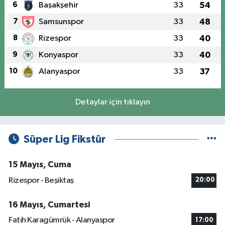
6
Başakşehir
33
54
7
Samsunspor
33
48
8
Rizespor
33
40
9
Konyaspor
33
40
10
Alanyaspor
33
37
Detaylar için tıklayın
Süper Lig Fikstür
15 Mayıs, Cuma
Rizespor - Beşiktaş
20:00
16 Mayıs, Cumartesi
Fatih Karagümrük - Alanyaspor
17:00