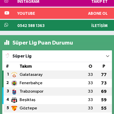
INSTAGRAM
TAKIP ET
YOUTUBE
ABONE OL
0542 588 1363
İLETIŞIM
Süper Lig Puan Durumu
Süper Lig
#
Takım
O
P
1
Galatasaray
33
77
2
Fenerbahçe
33
73
3
Trabzonspor
33
69
4
Beşiktaş
33
59
5
Göztepe
33
55