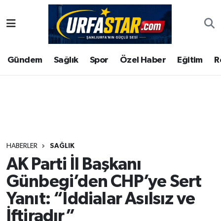
ASAYİS
Şanlıurfa Nöbetçi Eczaneler
Gündem
Sağlık
Spor
Özel Haber
Eğitim
R
ÇEVRE
Şanlıurfa Hava Durumu
DUNYA
Şanlıurfa Namaz Vakitleri
Eğitim
Şanlıurfa Trafik Yoğunluk Haritası
Ekonomi
Süper Lig Puan Durumu ve Fikstür
HABERLER
SAĞLIK
AK Parti İl Başkanı
Gündem
Tüm Manşetler
Günbegi’den CHP’ye Sert
Kültür
Son Dakika Haberleri
Yanıt: “İddialar Asılsız ve
İftiradır”
Magazin
Haber Arşivi