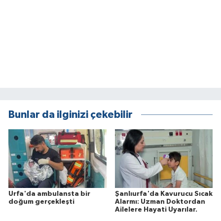
Bunlar da ilginizi çekebilir
Urfa'da ambulansta bir
Şanlıurfa'da Kavurucu Sıcak
doğum gerçekleşti
Alarmı: Uzman Doktordan
Ailelere Hayati Uyarılar.