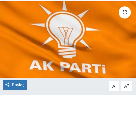
Paylaş
-
+
A
A