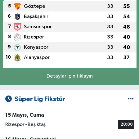
5
Göztepe
33
55
6
Başakşehir
33
54
7
Samsunspor
33
48
8
Rizespor
33
40
9
Konyaspor
33
40
10
Alanyaspor
33
37
Detaylar için tıklayın
Süper Lig Fikstür
15 Mayıs, Cuma
Rizespor - Beşiktaş
20:00