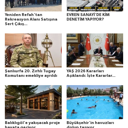
Yeniden Refah'tan
EVREN SANAYİ'DE KİM
Rekreasyon Alanı Satışına
DENETİM YAPIYOR?
Sert Çıkış...
Şanlıurfa 20. Zırhlı Tugay
YAŞ 2026 Kararları
Komutanı emekliye ayrıldı
Açıklandı: İşte Kararlar...
Balıklıgöl'e yakışacak proje
Büyükşehir'in havuzları
hayata geçiyor
dolup taşıyor