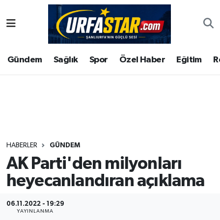
ASAYİS
Şanlıurfa Nöbetçi Eczaneler
Gündem
Sağlık
Spor
Özel Haber
Eğitim
R
ÇEVRE
Şanlıurfa Hava Durumu
DUNYA
Şanlıurfa Namaz Vakitleri
Eğitim
Şanlıurfa Trafik Yoğunluk Haritası
Ekonomi
Süper Lig Puan Durumu ve Fikstür
HABERLER
GÜNDEM
AK Parti'den milyonları
Gündem
Tüm Manşetler
heyecanlandıran açıklama
Kültür
Son Dakika Haberleri
06.11.2022 - 19:29
Magazin
Haber Arşivi
YAYINLANMA