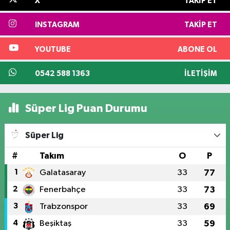
X
TAKIP ET
INSTAGRAM
TAKIP ET
YOUTUBE
ABONE OL
0542 588 1363
İLETIŞIM
Süper Lig Puan Durumu
Süper Lig
#
Takım
O
P
1
Galatasaray
33
77
2
Fenerbahçe
33
73
3
Trabzonspor
33
69
4
Beşiktaş
33
59