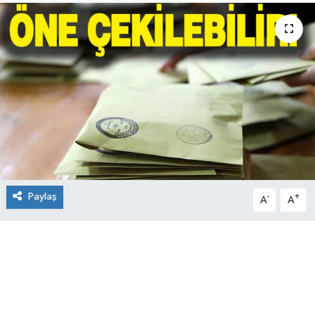
Paylaş
-
+
A
A