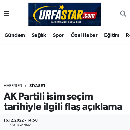
ASAYİS
Şanlıurfa Nöbetçi Eczaneler
Gündem
Sağlık
Spor
Özel Haber
Eğitim
R
ÇEVRE
Şanlıurfa Hava Durumu
DUNYA
Şanlıurfa Namaz Vakitleri
Eğitim
Şanlıurfa Trafik Yoğunluk Haritası
Ekonomi
Süper Lig Puan Durumu ve Fikstür
HABERLER
SIYASET
AK Partili isim seçim
Gündem
Tüm Manşetler
tarihiyle ilgili flaş açıklama
Kültür
Son Dakika Haberleri
16.12.2022 - 14:50
Magazin
Haber Arşivi
YAYINLANMA