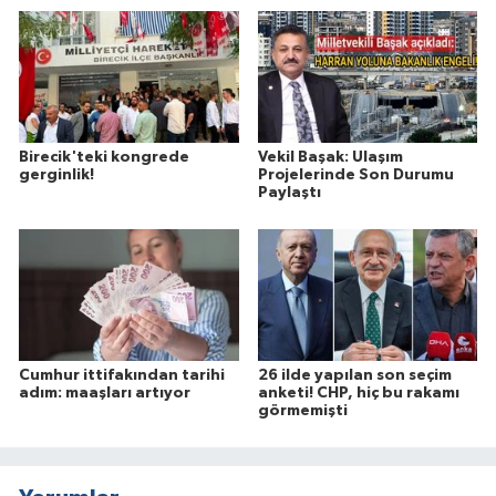
Birecik'teki kongrede
Vekil Başak: Ulaşım
gerginlik!
Projelerinde Son Durumu
Paylaştı
Cumhur ittifakından tarihi
26 ilde yapılan son seçim
adım: maaşları artıyor
anketi! CHP, hiç bu rakamı
görmemişti