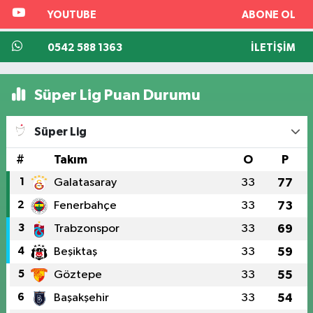
YOUTUBE
ABONE OL
0542 588 1363
İLETIŞIM
Süper Lig Puan Durumu
Süper Lig
#
Takım
O
P
1
Galatasaray
33
77
2
Fenerbahçe
33
73
3
Trabzonspor
33
69
4
Beşiktaş
33
59
5
Göztepe
33
55
6
Başakşehir
33
54