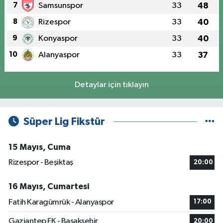
7
Samsunspor
33
48
8
Rizespor
33
40
9
Konyaspor
33
40
10
Alanyaspor
33
37
Detaylar için tıklayın
Süper Lig Fikstür
15 Mayıs, Cuma
Rizespor - Beşiktaş
20:00
16 Mayıs, Cumartesi
Fatih Karagümrük - Alanyaspor
17:00
Gaziantep FK - Başakşehir
20:00