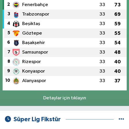
2
Fenerbahçe
33
73
3
Trabzonspor
33
69
4
Beşiktaş
33
59
5
Göztepe
33
55
6
Başakşehir
33
54
7
Samsunspor
33
48
8
Rizespor
33
40
9
Konyaspor
33
40
10
Alanyaspor
33
37
Detaylar için tıklayın
Süper Lig Fikstür