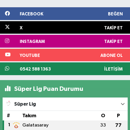
FACEBOOK
BEĞEN
X
TAKIP ET
INSTAGRAM
TAKIP ET
YOUTUBE
ABONE OL
0542 588 1363
İLETIŞIM
Süper Lig Puan Durumu
Süper Lig
#
Takım
O
P
1
Galatasaray
33
77