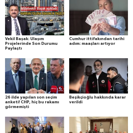
Vekil Başak: Ulaşım
Cumhur ittifakından tarihi
Projelerinde Son Durumu
adım: maaşları artıyor
Paylaştı
26 ilde yapılan son seçim
Beşikçioğlu hakkında karar
anketi! CHP, hiç bu rakamı
verildi
görmemişti