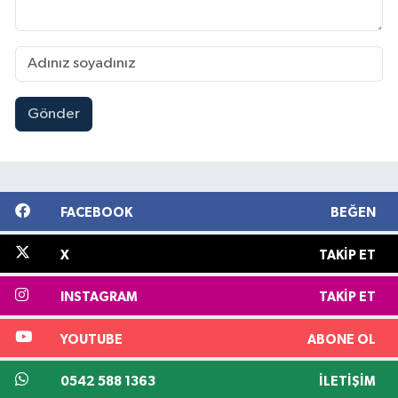
Gönder
FACEBOOK
BEĞEN
X
TAKIP ET
INSTAGRAM
TAKIP ET
YOUTUBE
ABONE OL
0542 588 1363
İLETIŞIM