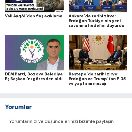
Vali Aygöl'den flaş açıklama
Ankara'da tarihi zirve:
Erdoğan Türkiye'nin yeni
savunma hedefini duyurdu
DEM Parti, Bozova Belediye
Beştepe'de tarihi zirve:
Eş Başkanı'nı görevden aldı
Erdoğan ve Trump'tan F-35
ve yaptırım mesajı
Yorumlar