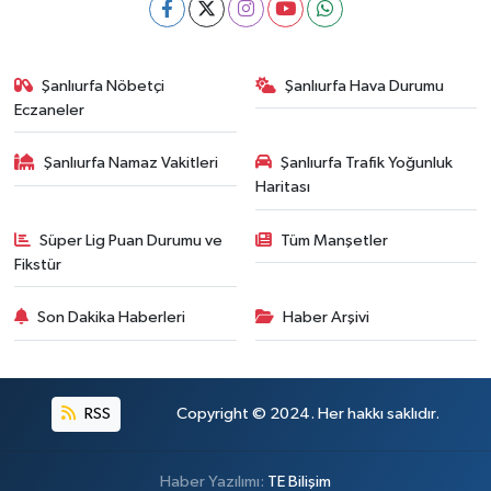
Şanlıurfa Nöbetçi
Şanlıurfa Hava Durumu
Eczaneler
Şanlıurfa Namaz Vakitleri
Şanlıurfa Trafik Yoğunluk
Haritası
Süper Lig Puan Durumu ve
Tüm Manşetler
Fikstür
Son Dakika Haberleri
Haber Arşivi
RSS
Copyright © 2024. Her hakkı saklıdır.
Haber Yazılımı:
TE Bilişim