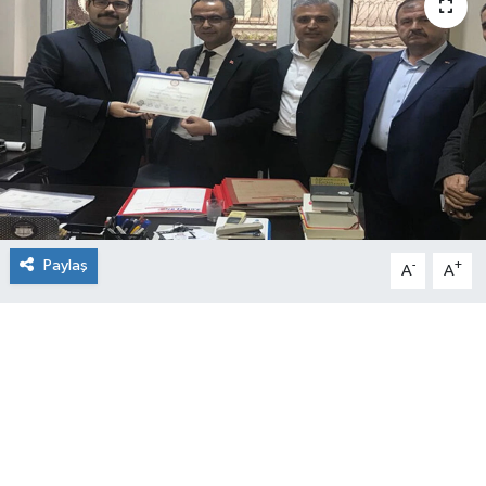
Paylaş
-
+
A
A