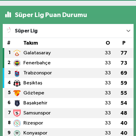
Süper Lig Puan Durumu
Süper Lig
#
Takım
O
P
1
Galatasaray
33
77
2
Fenerbahçe
33
73
3
Trabzonspor
33
69
4
Beşiktaş
33
59
5
Göztepe
33
55
6
Başakşehir
33
54
7
Samsunspor
33
48
8
Rizespor
33
40
9
Konyaspor
33
40