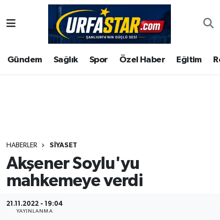
ASAYİS
Şanlıurfa Nöbetçi Eczaneler
Gündem
Sağlık
Spor
Özel Haber
Eğitim
R
ÇEVRE
Şanlıurfa Hava Durumu
DUNYA
Şanlıurfa Namaz Vakitleri
Eğitim
Şanlıurfa Trafik Yoğunluk Haritası
Ekonomi
Süper Lig Puan Durumu ve Fikstür
HABERLER
SIYASET
Akşener Soylu'yu
Gündem
Tüm Manşetler
mahkemeye verdi
Kültür
Son Dakika Haberleri
21.11.2022 - 19:04
Magazin
Haber Arşivi
YAYINLANMA