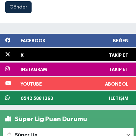
Gönder
FACEBOOK
BEĞEN
X
TAKIP ET
INSTAGRAM
TAKIP ET
YOUTUBE
ABONE OL
0542 588 1363
İLETIŞIM
Süper Lig Puan Durumu
Süper Lig