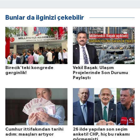
Bunlar da ilginizi çekebilir
Birecik'teki kongrede
Vekil Başak: Ulaşım
gerginlik!
Projelerinde Son Durumu
Paylaştı
Cumhur ittifakından tarihi
26 ilde yapılan son seçim
adım: maaşları artıyor
anketi! CHP, hiç bu rakamı
görmemişti