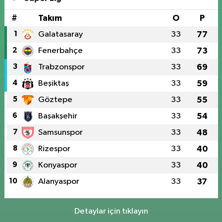
#
Takım
O
P
1
Galatasaray
33
77
2
Fenerbahçe
33
73
3
Trabzonspor
33
69
4
Beşiktaş
33
59
5
Göztepe
33
55
6
Başakşehir
33
54
7
Samsunspor
33
48
8
Rizespor
33
40
9
Konyaspor
33
40
10
Alanyaspor
33
37
Detaylar için tıklayın